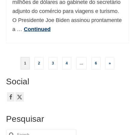
milhões de dólares ao gabinete do secretário
adjunto do comércio para viagens e turismo.
O Presidente Joe Biden assinou prontamente
a …
Continued
Paginação
1
2
3
4
…
6
»
dos
Social
conteúdos
Pesquisar
Search