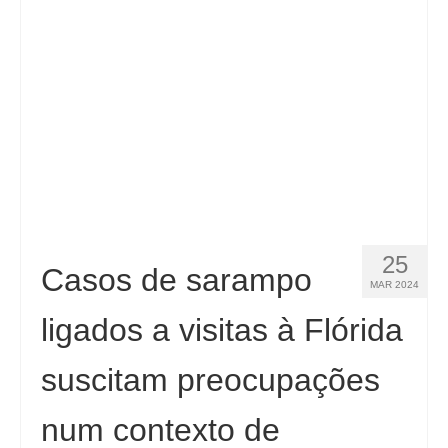
Contacto
Aplicar
Português
Hrvatski
(
Croata
)
Čeština
(
Tcheco
)
Dansk
(
Dinamarquês
)
25
Nederlands
(
Holandês
)
Casos de sarampo
MAR 2024
English
(
Inglês
)
ligados a visitas à Flórida
Eesti
(
Estoniano
)
suscitam preocupações
Suomi
(
Finlandês
)
num contexto de
Français
(
Francês
)