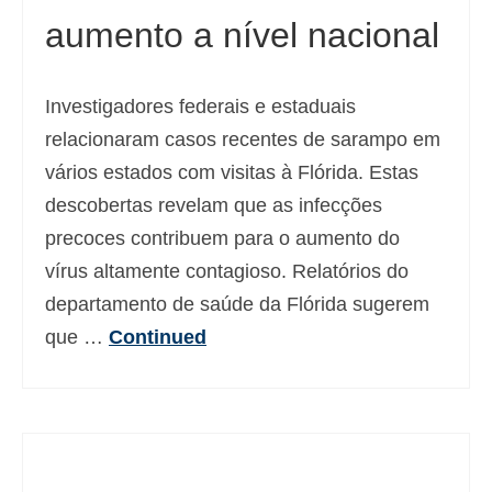
aumento a nível nacional
Deutsch
(
Alemão
)
Ελληνικά
(
Grego
)
Investigadores federais e estaduais
עברית
(
Hebraico
)
relacionaram casos recentes de sarampo em
Magyar
(
Húngaro
)
vários estados com visitas à Flórida. Estas
descobertas revelam que as infecções
Italiano
precoces contribuem para o aumento do
日本語
(
Japonês
)
vírus altamente contagioso. Relatórios do
한국어
(
Coreano
)
departamento de saúde da Flórida sugerem
que …
Continued
Norsk bokmål
(
Norueguês
)
Polski
(
Polonês
)
Slovenčina
(
Eslavo
)
Slovenščina
(
Esloveno
)