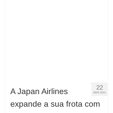
Español
(
Espanhol
)
Svenska
(
Sueco
)
22
A Japan Airlines
MAR 2024
expande a sua frota com