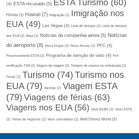
ESTA Turismo
(60)
ESTA recusado
(5)
(4)
Imigração nos
Hawaii
(7)
Flórida
(3)
Imigração
(2)
EUA
(49)
Las Vegas
(4)
Lista de desejos
(2)
Lista de desejos
Notícias
Notícias da companhia aérea
(5)
dos EUA
(2)
Maui
(2)
do aeroporto
(8)
PFC
(4)
Nova Iorque
(2)
Nova Jersey
(2)
Programa de isenção de visto
(4)
Processamento ESTA
(2)
Pré-
verificação TSA
(2)
Seguro de viagem
(2)
Tempos de espera na embaixada
(2)
Turismo nos
Turismo
(74)
Texas
(2)
EUA
(79)
Viagem ESTA
Vacinas
(2)
(79)
Viagens de férias
(63)
Viagens nos EUA
(56)
Visto B1/B2
(2)
Visto ESTA
Walt Disney World
(3)
(2)
Vistos de negócios
(2)
Voos cancelados
(2)