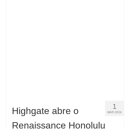
Español
(
Espanhol
)
Svenska
(
Sueco
)
1
Highgate abre o
MAR 2024
Renaissance Honolulu