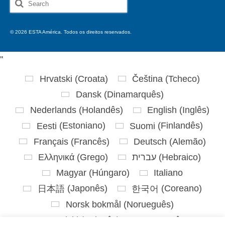
Search
for:
© 2026 ESTA América. Todos os direitos reservados.
'
'
Hrvatski
(
Croata
)
Čeština
(
Tcheco
)
Dansk
(
Dinamarquês
)
Nederlands
(
Holandês
)
English
(
Inglês
)
Eesti
(
Estoniano
)
Suomi
(
Finlandês
)
Français
(
Francês
)
Deutsch
(
Alemão
)
Ελληνικά
(
Grego
)
עברית
(
Hebraico
)
Magyar
(
Húngaro
)
Italiano
日本語
(
Japonês
)
한국어
(
Coreano
)
Norsk bokmål
(
Norueguês
)
Polski
(
Polonês
)
Português