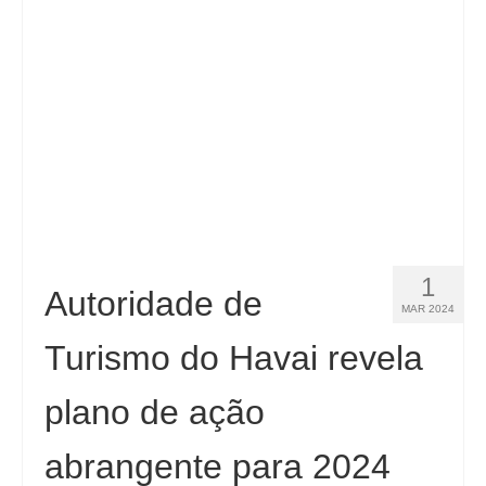
Contacto
Aplicar
Português
Hrvatski
(
Croata
)
Čeština
(
Tcheco
)
Dansk
(
Dinamarquês
)
1
Nederlands
(
Holandês
)
Autoridade de
MAR 2024
English
(
Inglês
)
Turismo do Havai revela
Eesti
(
Estoniano
)
plano de ação
Suomi
(
Finlandês
)
abrangente para 2024
Français
(
Francês
)