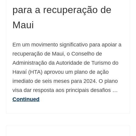
para a recuperação de
Deutsch
(
Alemão
)
Ελληνικά
(
Grego
)
Maui
עברית
(
Hebraico
)
Em um movimento significativo para apoiar a
Magyar
(
Húngaro
)
recuperação de Maui, o Conselho de
Italiano
Administração da Autoridade de Turismo do
日本語
(
Japonês
)
Havaí (HTA) aprovou um plano de ação
imediato de seis meses para 2024. O plano
한국어
(
Coreano
)
visa dar resposta aos principais desafios …
Norsk bokmål
(
Norueguês
)
Continued
Polski
(
Polonês
)
Slovenčina
(
Eslavo
)
Slovenščina
(
Esloveno
)