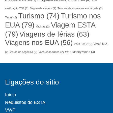
Programa de isenção de visto
(4)
Processamento ESTA
(2)
Pré-
verificação TSA
(2)
Seguro de viagem
(2)
Tempos de espera na embaixada
(2)
Turismo nos
Turismo
(74)
Texas
(2)
EUA
(79)
Viagem ESTA
Vacinas
(2)
(79)
Viagens de férias
(63)
Viagens nos EUA
(56)
Visto B1/B2
(2)
Visto ESTA
Walt Disney World
(3)
(2)
Vistos de negócios
(2)
Voos cancelados
(2)
Ligações do sítio
Início
Requisitos do ESTA
VWP