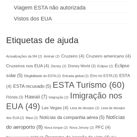
Viagem ESTA não autorizada
Vistos dos EUA
Etiquetas de ajuda
Cruzeiro
(4)
Cruzeiro americano
(4)
Actualizações da I94
(2)
Amtrak
(2)
Eclipse
Cruzeiros nos EUA
(4)
Disney World
(3)
Disney
(2)
Eclipse
(2)
solar
(5)
ESTA
Erro no ESTA
(3)
Elegibilidade do ESTA
(2)
Entrada global
(2)
ESTA Turismo
(60)
ESTA recusado
(5)
(4)
Imigração nos
Hawaii
(7)
Flórida
(3)
Imigração
(2)
EUA
(49)
Las Vegas
(4)
Lista de desejos
(2)
Lista de desejos
Notícias
Notícias da companhia aérea
(5)
dos EUA
(2)
Maui
(2)
do aeroporto
(8)
PFC
(4)
Nova Iorque
(2)
Nova Jersey
(2)