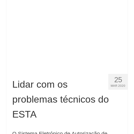
Español
(
Espanhol
)
Svenska
(
Sueco
)
25
Lidar com os
MAR 2020
problemas técnicos do
ESTA
O Sistema Eletrónico de Autorização de