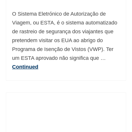
Deutsch
(
Alemão
)
O Sistema Eletrónico de Autorização de
Ελληνικά
(
Grego
)
Viagem, ou ESTA, é o sistema automatizado
de rastreio de segurança dos viajantes que
עברית
(
Hebraico
)
pretendem visitar os EUA ao abrigo do
Magyar
(
Húngaro
)
Programa de Isenção de Vistos (VWP). Ter
Italiano
um ESTA aprovado não significa que …
Continued
日本語
(
Japonês
)
한국어
(
Coreano
)
Norsk bokmål
(
Norueguês
)
Polski
(
Polonês
)
Slovenčina
(
Eslavo
)
Slovenščina
(
Esloveno
)