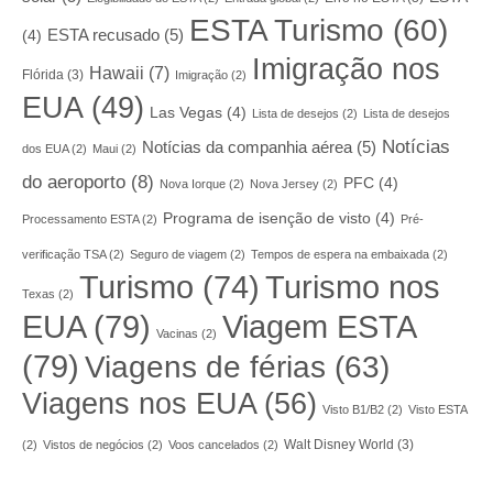
ESTA Turismo
(60)
ESTA recusado
(5)
(4)
Imigração nos
Hawaii
(7)
Flórida
(3)
Imigração
(2)
EUA
(49)
Las Vegas
(4)
Lista de desejos
(2)
Lista de desejos
Notícias
Notícias da companhia aérea
(5)
dos EUA
(2)
Maui
(2)
do aeroporto
(8)
PFC
(4)
Nova Iorque
(2)
Nova Jersey
(2)
Programa de isenção de visto
(4)
Processamento ESTA
(2)
Pré-
verificação TSA
(2)
Seguro de viagem
(2)
Tempos de espera na embaixada
(2)
Turismo nos
Turismo
(74)
Texas
(2)
EUA
(79)
Viagem ESTA
Vacinas
(2)
(79)
Viagens de férias
(63)
Viagens nos EUA
(56)
Visto B1/B2
(2)
Visto ESTA
Walt Disney World
(3)
(2)
Vistos de negócios
(2)
Voos cancelados
(2)