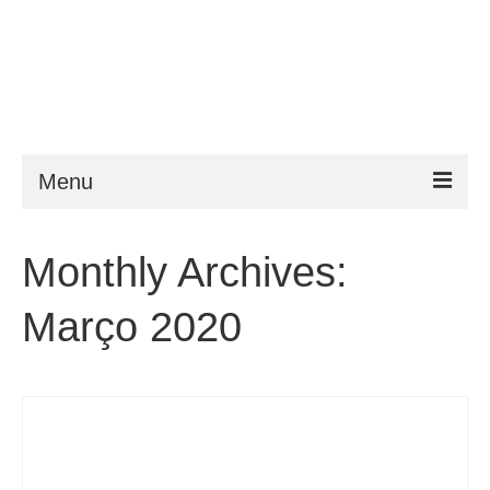
Menu
ESTA
Monthly Archives:
Requisitos
Março 2020
FAQ
VWP
Ajuda
Notícias