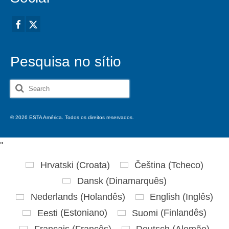
Pesquisa no sítio
Search
for:
© 2026 ESTA América. Todos os direitos reservados.
'
'
Hrvatski
(
Croata
)
Čeština
(
Tcheco
)
Dansk
(
Dinamarquês
)
Nederlands
(
Holandês
)
English
(
Inglês
)
Eesti
(
Estoniano
)
Suomi
(
Finlandês
)
Français
(
Francês
)
Deutsch
(
Alemão
)