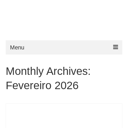
Menu
ESTA
Monthly Archives:
Requisitos
Fevereiro 2026
FAQ
VWP
Ajuda
Notícias