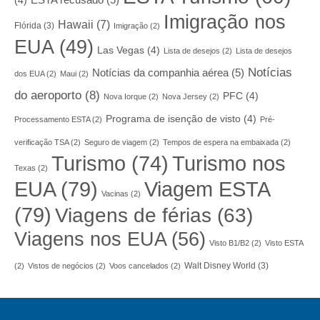
ESTA recusado
(5)
(4)
Imigração nos
Hawaii
(7)
Flórida
(3)
Imigração
(2)
EUA
(49)
Las Vegas
(4)
Lista de desejos
(2)
Lista de desejos
Notícias
Notícias da companhia aérea
(5)
dos EUA
(2)
Maui
(2)
do aeroporto
(8)
PFC
(4)
Nova Iorque
(2)
Nova Jersey
(2)
Programa de isenção de visto
(4)
Processamento ESTA
(2)
Pré-
verificação TSA
(2)
Seguro de viagem
(2)
Tempos de espera na embaixada
(2)
Turismo nos
Turismo
(74)
Texas
(2)
EUA
(79)
Viagem ESTA
Vacinas
(2)
(79)
Viagens de férias
(63)
Viagens nos EUA
(56)
Visto B1/B2
(2)
Visto ESTA
Walt Disney World
(3)
(2)
Vistos de negócios
(2)
Voos cancelados
(2)