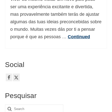
Deutsch
(
Alemão
)
ser uma experiência excitante e divertida,
mas provavelmente também terás de ajustar
Ελληνικά
(
Grego
)
algumas das tuas ideias preconcebidas sobre
עברית
(
Hebraico
)
o mundo. Muitas vezes dás por ti a pensar
porque é que as pessoas …
Continued
Magyar
(
Húngaro
)
Italiano
日本語
(
Japonês
)
Social
한국어
(
Coreano
)
Norsk bokmål
(
Norueguês
)
Polski
(
Polonês
)
Pesquisar
Slovenčina
(
Eslavo
)
Search
Slovenščina
(
Esloveno
)