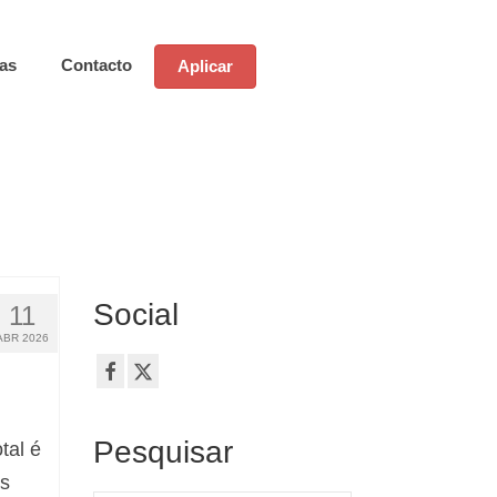
ias
Contacto
Aplicar
Social
11
ABR 2026
Pesquisar
tal é
s