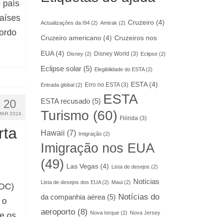
 país
aíses
Cruzeiro
(4)
Actualizações da I94
(2)
Amtrak
(2)
ordo
Cruzeiro americano
(4)
Cruzeiros nos
EUA
(4)
Disney World
(3)
Disney
(2)
Eclipse
(2)
Eclipse solar
(5)
Elegibilidade do ESTA
(2)
ESTA
(4)
Erro no ESTA
(3)
Entrada global
(2)
ESTA
20
ESTA recusado
(5)
Turismo
(60)
MAR 2024
Flórida
(3)
rta
Hawaii
(7)
Imigração
(2)
Imigração nos EUA
(49)
Las Vegas
(4)
Lista de desejos
(2)
Notícias
Lista de desejos dos EUA
(2)
Maui
(2)
CDC)
Notícias do
da companhia aérea
(5)
 o
aeroporto
(8)
Nova Iorque
(2)
Nova Jersey
e os