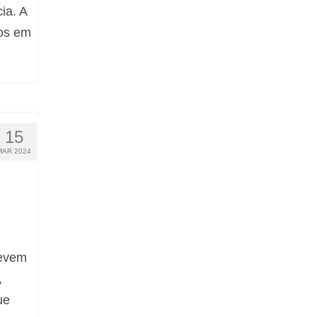
ia. A
dos em
15
MAR 2024
devem
,
ue