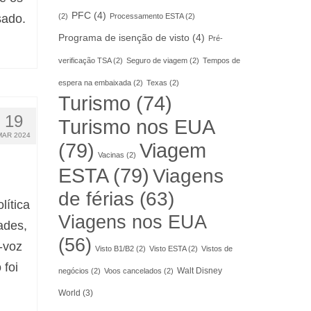
PFC
(4)
sado.
(2)
Processamento ESTA
(2)
Programa de isenção de visto
(4)
Pré-
verificação TSA
(2)
Seguro de viagem
(2)
Tempos de
espera na embaixada
(2)
Texas
(2)
Turismo
(74)
19
Turismo nos EUA
MAR 2024
(79)
Viagem
Vacinas
(2)
ESTA
(79)
Viagens
de férias
(63)
lítica
Viagens nos EUA
ades,
(56)
-voz
Visto B1/B2
(2)
Visto ESTA
(2)
Vistos de
 foi
Walt Disney
negócios
(2)
Voos cancelados
(2)
World
(3)