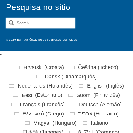
Pesquisa no sítio
Search
for:
© 2026 ESTA América. Todos os direitos reservados.
'
'
Hrvatski
(
Croata
)
Čeština
(
Tcheco
)
Dansk
(
Dinamarquês
)
Nederlands
(
Holandês
)
English
(
Inglês
)
Eesti
(
Estoniano
)
Suomi
(
Finlandês
)
Français
(
Francês
)
Deutsch
(
Alemão
)
Ελληνικά
(
Grego
)
עברית
(
Hebraico
)
Magyar
(
Húngaro
)
Italiano
日本語
(
Japonês
)
한국어
(
Coreano
)