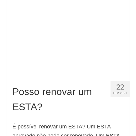
Español
(
Espanhol
)
Svenska
(
Sueco
)
22
Posso renovar um
FEV 2021
ESTA?
É possível renovar um ESTA? Um ESTA
aprovado não pode ser renovado. Um ESTA