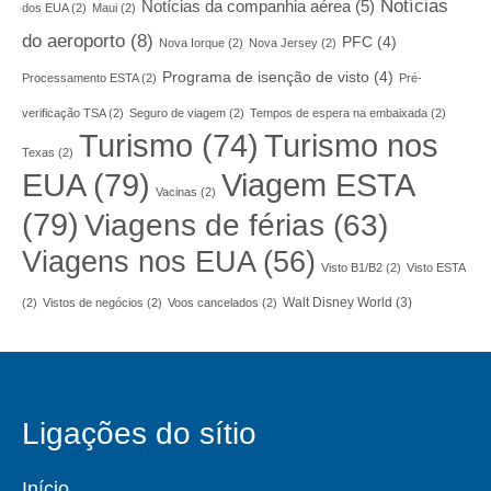
Notícias
Notícias da companhia aérea
(5)
dos EUA
(2)
Maui
(2)
do aeroporto
(8)
PFC
(4)
Nova Iorque
(2)
Nova Jersey
(2)
Programa de isenção de visto
(4)
Processamento ESTA
(2)
Pré-
verificação TSA
(2)
Seguro de viagem
(2)
Tempos de espera na embaixada
(2)
Turismo nos
Turismo
(74)
Texas
(2)
EUA
(79)
Viagem ESTA
Vacinas
(2)
(79)
Viagens de férias
(63)
Viagens nos EUA
(56)
Visto B1/B2
(2)
Visto ESTA
Walt Disney World
(3)
(2)
Vistos de negócios
(2)
Voos cancelados
(2)
Ligações do sítio
Início