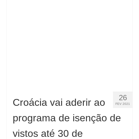
Contacto
Aplicar
Português
Hrvatski
(
Croata
)
Čeština
(
Tcheco
)
Dansk
(
Dinamarquês
)
Nederlands
(
Holandês
)
English
(
Inglês
)
26
Croácia vai aderir ao
FEV 2021
Eesti
(
Estoniano
)
programa de isenção de
Suomi
(
Finlandês
)
vistos até 30 de
Français
(
Francês
)