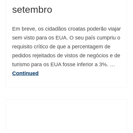
setembro
Deutsch
(
Alemão
)
Ελληνικά
(
Grego
)
Em breve, os cidadãos croatas poderão viajar
עברית
(
Hebraico
)
sem visto para os EUA. O seu país cumpriu o
Magyar
(
Húngaro
)
requisito crítico de que a percentagem de
pedidos rejeitados de vistos de negócios e de
Italiano
turismo para os EUA fosse inferior a 3%. …
日本語
(
Japonês
)
Continued
한국어
(
Coreano
)
Norsk bokmål
(
Norueguês
)
Polski
(
Polonês
)
Slovenčina
(
Eslavo
)
Slovenščina
(
Esloveno
)