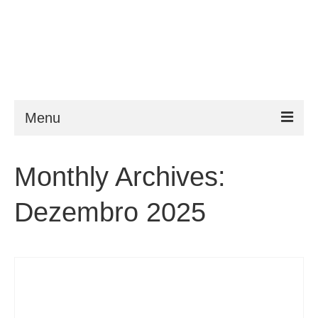
Menu
ESTA
Monthly Archives:
Requisitos
Dezembro 2025
FAQ
VWP
Ajuda
Notícias