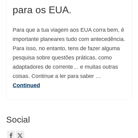
para os EUA.
Deutsch
(
Alemão
)
Ελληνικά
(
Grego
)
Para que a tua viagem aos EUA corra bem, é
עברית
(
Hebraico
)
importante planeares tudo com antecedência.
Magyar
(
Húngaro
)
Para isso, no entanto, tens de fazer alguma
pesquisa sobre questões práticas, como
Italiano
adaptadores de corrente… e muitas outras
日本語
(
Japonês
)
coisas. Continue a ler para saber …
한국어
(
Coreano
)
Continued
Norsk bokmål
(
Norueguês
)
Polski
(
Polonês
)
Social
Slovenčina
(
Eslavo
)
Slovenščina
(
Esloveno
)