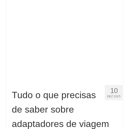
Contacto
Aplicar
Português
Hrvatski
(
Croata
)
Čeština
(
Tcheco
)
Dansk
(
Dinamarquês
)
Nederlands
(
Holandês
)
English
(
Inglês
)
10
Tudo o que precisas
DEZ 2025
Eesti
(
Estoniano
)
de saber sobre
Suomi
(
Finlandês
)
adaptadores de viagem
Français
(
Francês
)