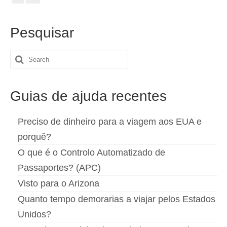
Español
(
Espanhol
)
Pesquisar
Svenska
(
Sueco
)
Search
for:
Guias de ajuda recentes
Preciso de dinheiro para a viagem aos EUA e
porquê?
O que é o Controlo Automatizado de
Passaportes? (APC)
Visto para o Arizona
Quanto tempo demorarias a viajar pelos Estados
Unidos?