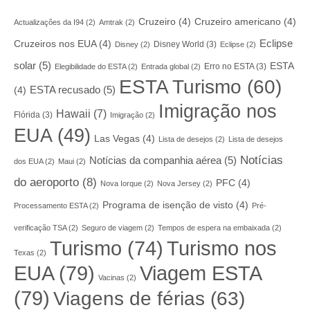
Cruzeiro
(4)
Cruzeiro americano
(4)
Actualizações da I94
(2)
Amtrak
(2)
Eclipse
Cruzeiros nos EUA
(4)
Disney World
(3)
Disney
(2)
Eclipse
(2)
solar
(5)
ESTA
Erro no ESTA
(3)
Elegibilidade do ESTA
(2)
Entrada global
(2)
ESTA Turismo
(60)
ESTA recusado
(5)
(4)
Imigração nos
Hawaii
(7)
Flórida
(3)
Imigração
(2)
EUA
(49)
Las Vegas
(4)
Lista de desejos
(2)
Lista de desejos
Notícias
Notícias da companhia aérea
(5)
dos EUA
(2)
Maui
(2)
do aeroporto
(8)
PFC
(4)
Nova Iorque
(2)
Nova Jersey
(2)
Programa de isenção de visto
(4)
Processamento ESTA
(2)
Pré-
verificação TSA
(2)
Seguro de viagem
(2)
Tempos de espera na embaixada
(2)
Turismo nos
Turismo
(74)
Texas
(2)
EUA
(79)
Viagem ESTA
Vacinas
(2)
(79)
Viagens de férias
(63)