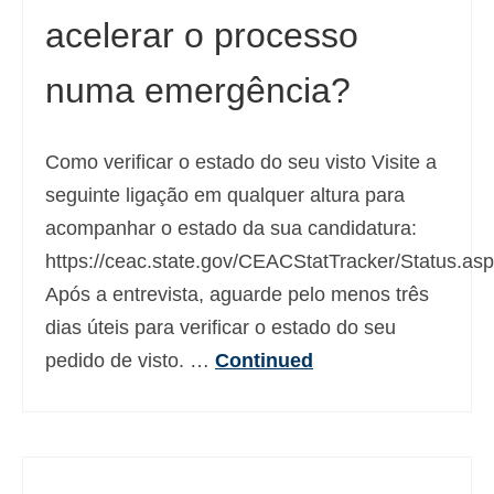
acelerar o processo
Deutsch
(
Alemão
)
Ελληνικά
(
Grego
)
numa emergência?
עברית
(
Hebraico
)
Como verificar o estado do seu visto Visite a
Magyar
(
Húngaro
)
seguinte ligação em qualquer altura para
Italiano
acompanhar o estado da sua candidatura:
日本語
(
Japonês
)
https://ceac.state.gov/CEACStatTracker/Status.as
Após a entrevista, aguarde pelo menos três
한국어
(
Coreano
)
dias úteis para verificar o estado do seu
Norsk bokmål
(
Norueguês
)
pedido de visto. …
Continued
Polski
(
Polonês
)
Slovenčina
(
Eslavo
)
Slovenščina
(
Esloveno
)