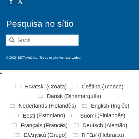
Pesquisa no sítio
Search
for:
© 2026 ESTA América. Todos os direitos reservados.
'
'
Hrvatski
(
Croata
)
Čeština
(
Tcheco
)
Dansk
(
Dinamarquês
)
Nederlands
(
Holandês
)
English
(
Inglês
)
Eesti
(
Estoniano
)
Suomi
(
Finlandês
)
Français
(
Francês
)
Deutsch
(
Alemão
)
Ελληνικά
(
Grego
)
עברית
(
Hebraico
)