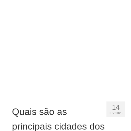
Español
(
Espanhol
)
Svenska
(
Sueco
)
14
Quais são as
FEV 2023
principais cidades dos