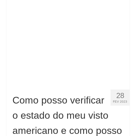
Contacto
Aplicar
Português
Hrvatski
(
Croata
)
Čeština
(
Tcheco
)
Dansk
(
Dinamarquês
)
Nederlands
(
Holandês
)
English
(
Inglês
)
28
Como posso verificar
FEV 2023
Eesti
(
Estoniano
)
o estado do meu visto
Suomi
(
Finlandês
)
americano e como posso
Français
(
Francês
)