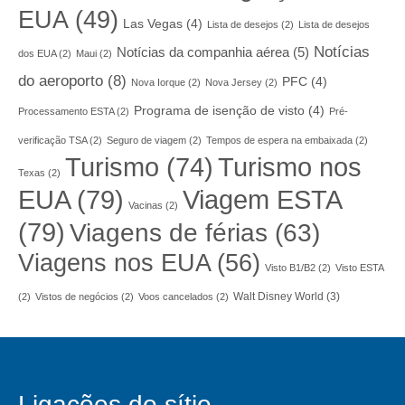
EUA
(49)
Las Vegas
(4)
Lista de desejos
(2)
Lista de desejos
Notícias
Notícias da companhia aérea
(5)
dos EUA
(2)
Maui
(2)
do aeroporto
(8)
PFC
(4)
Nova Iorque
(2)
Nova Jersey
(2)
Programa de isenção de visto
(4)
Processamento ESTA
(2)
Pré-
verificação TSA
(2)
Seguro de viagem
(2)
Tempos de espera na embaixada
(2)
Turismo nos
Turismo
(74)
Texas
(2)
EUA
(79)
Viagem ESTA
Vacinas
(2)
(79)
Viagens de férias
(63)
Viagens nos EUA
(56)
Visto B1/B2
(2)
Visto ESTA
Walt Disney World
(3)
(2)
Vistos de negócios
(2)
Voos cancelados
(2)
Ligações do sítio