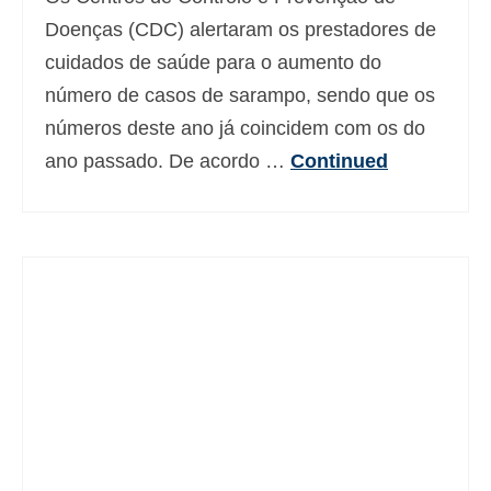
Deutsch
(
Alemão
)
Doenças (CDC) alertaram os prestadores de
cuidados de saúde para o aumento do
Ελληνικά
(
Grego
)
número de casos de sarampo, sendo que os
עברית
(
Hebraico
)
números deste ano já coincidem com os do
ano passado. De acordo …
Continued
Magyar
(
Húngaro
)
Italiano
日本語
(
Japonês
)
한국어
(
Coreano
)
Norsk bokmål
(
Norueguês
)
Polski
(
Polonês
)
Slovenčina
(
Eslavo
)
Slovenščina
(
Esloveno
)