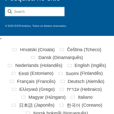
Search
for:
© 2026 ESTA América. Todos os direitos reservados.
'
'
Hrvatski
(
Croata
)
Čeština
(
Tcheco
)
Dansk
(
Dinamarquês
)
Nederlands
(
Holandês
)
English
(
Inglês
)
Eesti
(
Estoniano
)
Suomi
(
Finlandês
)
Français
(
Francês
)
Deutsch
(
Alemão
)
Ελληνικά
(
Grego
)
עברית
(
Hebraico
)
Magyar
(
Húngaro
)
Italiano
日本語
(
Japonês
)
한국어
(
Coreano
)
Norsk bokmål
(
Norueguês
)