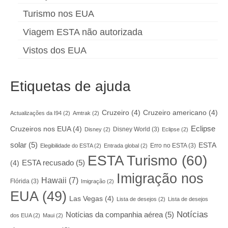
Turismo nos EUA
Viagem ESTA não autorizada
Vistos dos EUA
Etiquetas de ajuda
Cruzeiro
(4)
Cruzeiro americano
(4)
Actualizações da I94
(2)
Amtrak
(2)
Eclipse
Cruzeiros nos EUA
(4)
Disney World
(3)
Disney
(2)
Eclipse
(2)
solar
(5)
ESTA
Erro no ESTA
(3)
Elegibilidade do ESTA
(2)
Entrada global
(2)
ESTA Turismo
(60)
ESTA recusado
(5)
(4)
Imigração nos
Hawaii
(7)
Flórida
(3)
Imigração
(2)
EUA
(49)
Las Vegas
(4)
Lista de desejos
(2)
Lista de desejos
Notícias
Notícias da companhia aérea
(5)
dos EUA
(2)
Maui
(2)