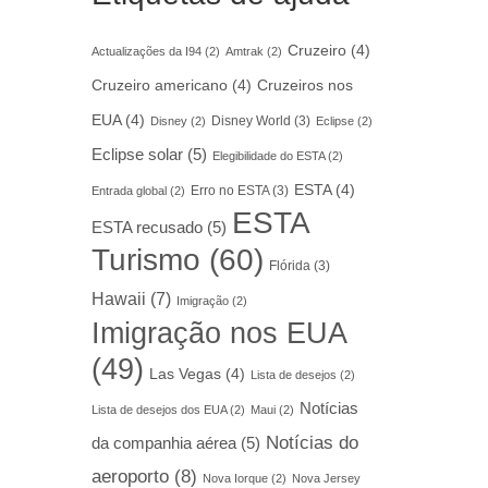
Cruzeiro
(4)
Actualizações da I94
(2)
Amtrak
(2)
Cruzeiro americano
(4)
Cruzeiros nos
EUA
(4)
Disney World
(3)
Disney
(2)
Eclipse
(2)
Eclipse solar
(5)
Elegibilidade do ESTA
(2)
ESTA
(4)
Erro no ESTA
(3)
Entrada global
(2)
ESTA
ESTA recusado
(5)
Turismo
(60)
Flórida
(3)
Hawaii
(7)
Imigração
(2)
Imigração nos EUA
(49)
Las Vegas
(4)
Lista de desejos
(2)
Notícias
Lista de desejos dos EUA
(2)
Maui
(2)
Notícias do
da companhia aérea
(5)
aeroporto
(8)
Nova Iorque
(2)
Nova Jersey