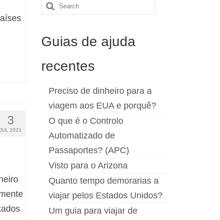
Search
países
for:
Guias de ajuda
recentes
Preciso de dinheiro para a
viagem aos EUA e porquê?
3
O que é o Controlo
JUL 2021
Automatizado de
Passaportes? (APC)
Visto para o Arizona
heiro
Quanto tempo demorarias a
amente
viajar pelos Estados Unidos?
tados
Um guia para viajar de