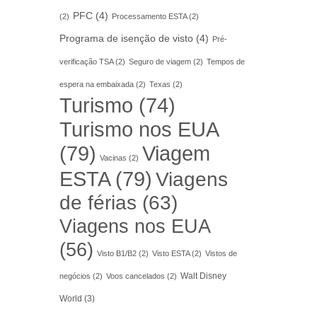
PFC
(4)
(2)
Processamento ESTA
(2)
Programa de isenção de visto
(4)
Pré-
verificação TSA
(2)
Seguro de viagem
(2)
Tempos de
espera na embaixada
(2)
Texas
(2)
Turismo
(74)
Turismo nos EUA
(79)
Viagem
Vacinas
(2)
ESTA
(79)
Viagens
de férias
(63)
Viagens nos EUA
(56)
Visto B1/B2
(2)
Visto ESTA
(2)
Vistos de
Walt Disney
negócios
(2)
Voos cancelados
(2)
World
(3)