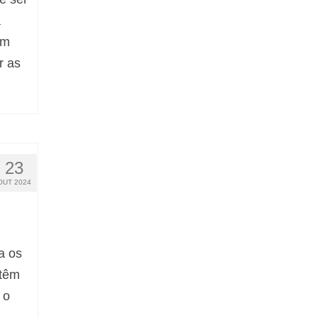
a
em
r as
23
OUT 2024
a os
 têm
 o
, …