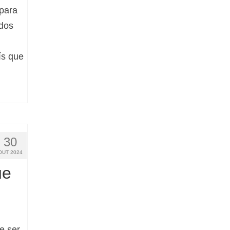
para
idos
ís que
30
OUT 2024
ue
e ser