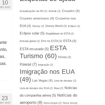
10
DEZ 2025
Cruzeiro
(4)
Actualizações da I94
(2)
Amtrak
(2)
Cruzeiro americano
(4)
Cruzeiros nos
EUA
(4)
Disney World
(3)
Disney
(2)
Eclipse
(2)
Eclipse solar
(5)
Elegibilidade do ESTA
(2)
ESTA
(4)
Erro no ESTA
(3)
Entrada global
(2)
ante
ESTA
ESTA recusado
(5)
nto,
Turismo
(60)
as,
Flórida
(3)
sas.
Hawaii
(7)
Imigração
(2)
Imigração nos EUA
(49)
Las Vegas
(4)
Lista de desejos
(2)
Notícias
Lista de desejos dos EUA
(2)
Maui
(2)
Notícias do
da companhia aérea
(5)
23
aeroporto
(8)
Nova Iorque
(2)
Nova Jersey
NOV 2025