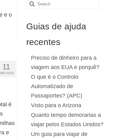
Search
for:
e e o
Guias de ajuda
recentes
Preciso de dinheiro para a
11
viagem aos EUA e porquê?
ABR 2026
O que é o Controlo
Automatizado de
Passaportes? (APC)
tal é
Visto para o Arizona
s
Quanto tempo demorarias a
milhas
viajar pelos Estados Unidos?
ra e
Um guia para viajar de