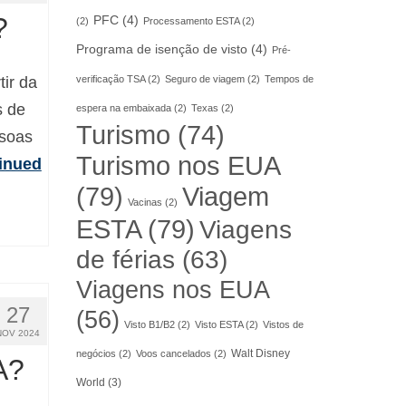
?
PFC
(4)
(2)
Processamento ESTA
(2)
Programa de isenção de visto
(4)
Pré-
verificação TSA
(2)
Seguro de viagem
(2)
Tempos de
ir da
s de
espera na embaixada
(2)
Texas
(2)
Turismo
(74)
ssoas
Turismo nos EUA
inued
(79)
Viagem
Vacinas
(2)
ESTA
(79)
Viagens
de férias
(63)
Viagens nos EUA
27
(56)
Visto B1/B2
(2)
Visto ESTA
(2)
Vistos de
NOV 2024
Walt Disney
negócios
(2)
Voos cancelados
(2)
A?
World
(3)