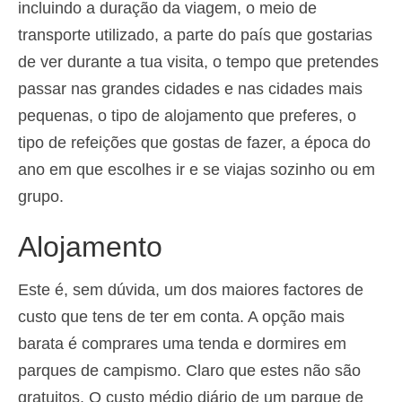
incluindo a duração da viagem, o meio de
Deutsch
(
Alemão
)
transporte utilizado, a parte do país que gostarias
Ελληνικά
(
Grego
)
de ver durante a tua visita, o tempo que pretendes
passar nas grandes cidades e nas cidades mais
עברית
(
Hebraico
)
pequenas, o tipo de alojamento que preferes, o
Magyar
(
Húngaro
)
tipo de refeições que gostas de fazer, a época do
ano em que escolhes ir e se viajas sozinho ou em
Italiano
grupo.
日本語
(
Japonês
)
Alojamento
한국어
(
Coreano
)
Norsk bokmål
(
Norueguês
)
Este é, sem dúvida, um dos maiores factores de
Polski
(
Polonês
)
custo que tens de ter em conta. A opção mais
barata é comprares uma tenda e dormires em
Slovenčina
(
Eslavo
)
parques de campismo. Claro que estes não são
Slovenščina
(
Esloveno
)
gratuitos. O custo médio diário de um parque de