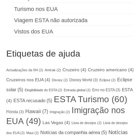
Turismo nos EUA
Viagem ESTA não autorizada
Vistos dos EUA
Etiquetas de ajuda
Cruzeiro
(4)
Cruzeiro americano
(4)
Actualizações da I94
(2)
Amtrak
(2)
Eclipse
Cruzeiros nos EUA
(4)
Disney World
(3)
Disney
(2)
Eclipse
(2)
solar
(5)
ESTA
Erro no ESTA
(3)
Elegibilidade do ESTA
(2)
Entrada global
(2)
ESTA Turismo
(60)
ESTA recusado
(5)
(4)
Imigração nos
Hawaii
(7)
Flórida
(3)
Imigração
(2)
EUA
(49)
Las Vegas
(4)
Lista de desejos
(2)
Lista de desejos
Notícias
Notícias da companhia aérea
(5)
dos EUA
(2)
Maui
(2)