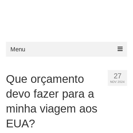
Menu
ESTA
27
Que orçamento
Requisitos
NOV 2024
FAQ
devo fazer para a
VWP
minha viagem aos
Ajuda
EUA?
Notícias