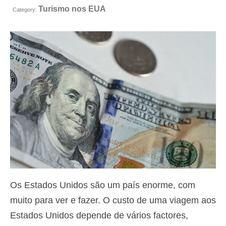
Turismo nos EUA
Contacto
Category:
Aplicar
Português
Hrvatski
(
Croata
)
Čeština
(
Tcheco
)
Dansk
(
Dinamarquês
)
Nederlands
(
Holandês
)
English
(
Inglês
)
Eesti
(
Estoniano
)
Os Estados Unidos são um país enorme, com
Suomi
(
Finlandês
)
muito para ver e fazer. O custo de uma viagem aos
Estados Unidos depende de vários factores,
Français
(
Francês
)