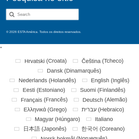
Search
for:
© 2026 ESTA América. Todos os direitos reservados.
'
'
Hrvatski
(
Croata
)
Čeština
(
Tcheco
)
Dansk
(
Dinamarquês
)
Nederlands
(
Holandês
)
English
(
Inglês
)
Eesti
(
Estoniano
)
Suomi
(
Finlandês
)
Français
(
Francês
)
Deutsch
(
Alemão
)
Ελληνικά
(
Grego
)
עברית
(
Hebraico
)
Magyar
(
Húngaro
)
Italiano
日本語
(
Japonês
)
한국어
(
Coreano
)
Norsk bokmål
(
Norueguês
)