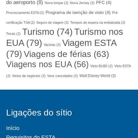
do aeroporto
(8)
PFC
(4)
Nova Iorque
(2)
Nova Jersey
(2)
Programa de isenção de visto
(4)
Processamento ESTA
(2)
Pré-
verificação TSA
(2)
Seguro de viagem
(2)
Tempos de espera na embaixada
(2)
Turismo nos
Turismo
(74)
Texas
(2)
EUA
(79)
Viagem ESTA
Vacinas
(2)
(79)
Viagens de férias
(63)
Viagens nos EUA
(56)
Visto B1/B2
(2)
Visto ESTA
Walt Disney World
(3)
(2)
Vistos de negócios
(2)
Voos cancelados
(2)
Ligações do sítio
Início
Requisitos do ESTA