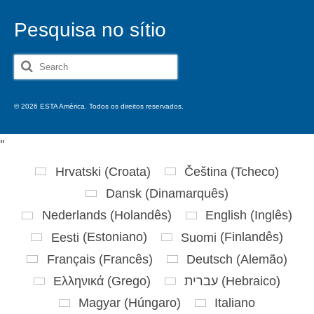
Pesquisa no sítio
Search
for:
© 2026 ESTA América. Todos os direitos reservados.
'
'
Hrvatski
(
Croata
)
Čeština
(
Tcheco
)
Dansk
(
Dinamarquês
)
Nederlands
(
Holandês
)
English
(
Inglês
)
Eesti
(
Estoniano
)
Suomi
(
Finlandês
)
Français
(
Francês
)
Deutsch
(
Alemão
)
Ελληνικά
(
Grego
)
עברית
(
Hebraico
)
Magyar
(
Húngaro
)
Italiano