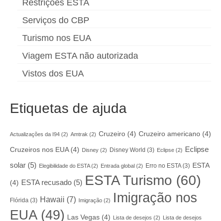
Restrições ESTA
Serviços do CBP
Turismo nos EUA
Viagem ESTA não autorizada
Vistos dos EUA
Etiquetas de ajuda
Cruzeiro
(4)
Cruzeiro americano
(4)
Actualizações da I94
(2)
Amtrak
(2)
Eclipse
Cruzeiros nos EUA
(4)
Disney World
(3)
Disney
(2)
Eclipse
(2)
solar
(5)
ESTA
Erro no ESTA
(3)
Elegibilidade do ESTA
(2)
Entrada global
(2)
ESTA Turismo
(60)
ESTA recusado
(5)
(4)
Imigração nos
Hawaii
(7)
Flórida
(3)
Imigração
(2)
EUA
(49)
Las Vegas
(4)
Lista de desejos
(2)
Lista de desejos