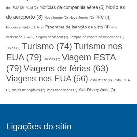
Notícias
Notícias da companhia aérea
(5)
dos EUA
(2)
Maui
(2)
do aeroporto
(8)
PFC
(4)
Nova Iorque
(2)
Nova Jersey
(2)
Programa de isenção de visto
(4)
Processamento ESTA
(2)
Pré-
verificação TSA
(2)
Seguro de viagem
(2)
Tempos de espera na embaixada
(2)
Turismo nos
Turismo
(74)
Texas
(2)
EUA
(79)
Viagem ESTA
Vacinas
(2)
(79)
Viagens de férias
(63)
Viagens nos EUA
(56)
Visto B1/B2
(2)
Visto ESTA
Walt Disney World
(3)
(2)
Vistos de negócios
(2)
Voos cancelados
(2)
Ligações do sítio