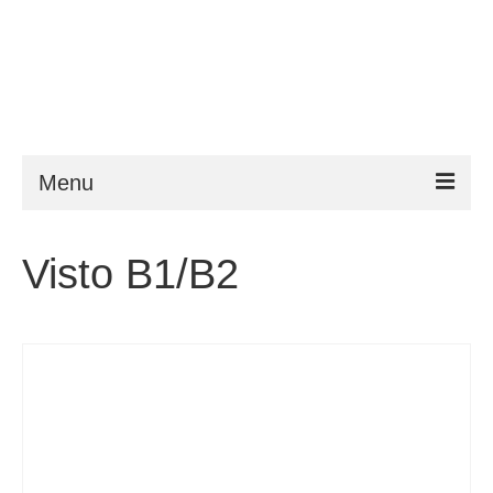
Menu
ESTA
Visto B1/B2
Requisitos
FAQ
VWP
Ajuda
Notícias