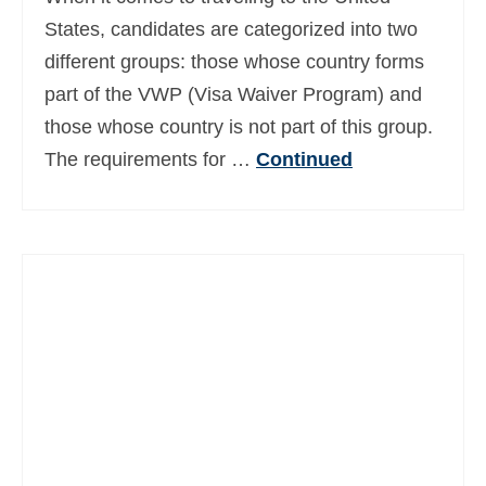
Deutsch
(
Alemão
)
States, candidates are categorized into two
different groups: those whose country forms
Ελληνικά
(
Grego
)
part of the VWP (Visa Waiver Program) and
עברית
(
Hebraico
)
those whose country is not part of this group.
The requirements for …
Continued
Magyar
(
Húngaro
)
Italiano
日本語
(
Japonês
)
한국어
(
Coreano
)
Norsk bokmål
(
Norueguês
)
Polski
(
Polonês
)
Slovenčina
(
Eslavo
)
Slovenščina
(
Esloveno
)