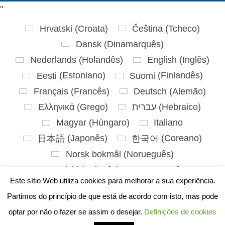
'
'
Hrvatski
(
Croata
)
Čeština
(
Tcheco
)
Dansk
(
Dinamarquês
)
Nederlands
(
Holandês
)
English
(
Inglês
)
Eesti
(
Estoniano
)
Suomi
(
Finlandês
)
Français
(
Francês
)
Deutsch
(
Alemão
)
Ελληνικά
(
Grego
)
עברית
(
Hebraico
)
Magyar
(
Húngaro
)
Italiano
日本語
(
Japonês
)
한국어
(
Coreano
)
Norsk bokmål
(
Norueguês
)
Polski
(
Polonês
)
Português
Este sítio Web utiliza cookies para melhorar a sua experiência.
Slovenčina
(
Eslavo
)
Partimos do princípio de que está de acordo com isto, mas pode
Slovenščina
(
Esloveno
)
optar por não o fazer se assim o desejar.
Definições de cookies
Español
(
Espanhol
)
Svenska
(
Sueco
)