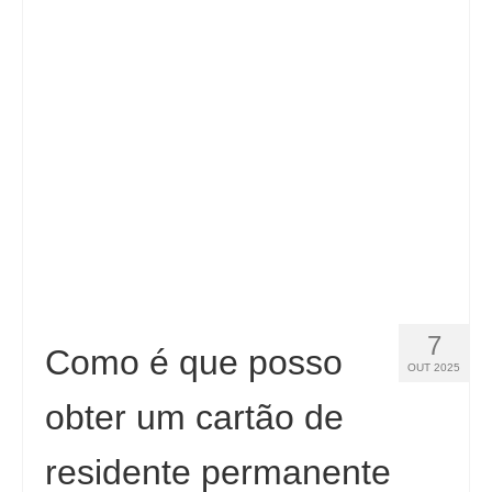
Contacto
Aplicar
Português
Hrvatski
(
Croata
)
Čeština
(
Tcheco
)
Dansk
(
Dinamarquês
)
Nederlands
(
Holandês
)
English
(
Inglês
)
7
Como é que posso
OUT 2025
Eesti
(
Estoniano
)
obter um cartão de
Suomi
(
Finlandês
)
residente permanente
Français
(
Francês
)