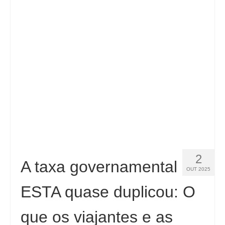
Español
(
Espanhol
)
Svenska
(
Sueco
)
2
A taxa governamental
OUT 2025
ESTA quase duplicou: O
que os viajantes e as