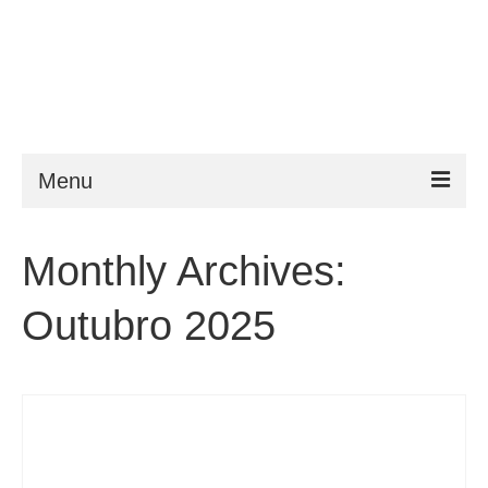
Menu
ESTA
Monthly Archives:
Requisitos
Outubro 2025
FAQ
VWP
Ajuda
Notícias