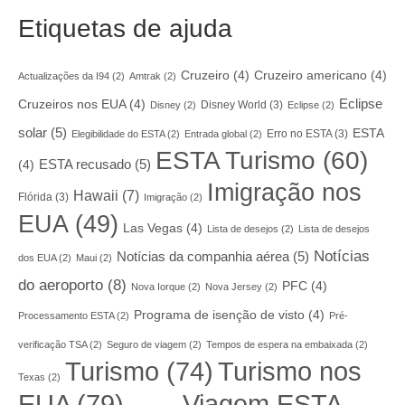
Etiquetas de ajuda
Cruzeiro
(4)
Cruzeiro americano
(4)
Actualizações da I94
(2)
Amtrak
(2)
Eclipse
Cruzeiros nos EUA
(4)
Disney World
(3)
Disney
(2)
Eclipse
(2)
solar
(5)
ESTA
Erro no ESTA
(3)
Elegibilidade do ESTA
(2)
Entrada global
(2)
ESTA Turismo
(60)
ESTA recusado
(5)
(4)
Imigração nos
Hawaii
(7)
Flórida
(3)
Imigração
(2)
EUA
(49)
Las Vegas
(4)
Lista de desejos
(2)
Lista de desejos
Notícias
Notícias da companhia aérea
(5)
dos EUA
(2)
Maui
(2)
do aeroporto
(8)
PFC
(4)
Nova Iorque
(2)
Nova Jersey
(2)
Programa de isenção de visto
(4)
Processamento ESTA
(2)
Pré-
verificação TSA
(2)
Seguro de viagem
(2)
Tempos de espera na embaixada
(2)
Turismo nos
Turismo
(74)
Texas
(2)
EUA
(79)
Viagem ESTA