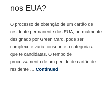
nos EUA?
Deutsch
(
Alemão
)
Ελληνικά
(
Grego
)
O processo de obtenção de um cartão de
עברית
(
Hebraico
)
residente permanente dos EUA, normalmente
Magyar
(
Húngaro
)
designado por Green Card, pode ser
complexo e varia consoante a categoria a
Italiano
que te candidatas. O tempo de
日本語
(
Japonês
)
processamento de um pedido de cartão de
한국어
(
Coreano
)
residente …
Continued
Norsk bokmål
(
Norueguês
)
Polski
(
Polonês
)
Slovenčina
(
Eslavo
)
Slovenščina
(
Esloveno
)