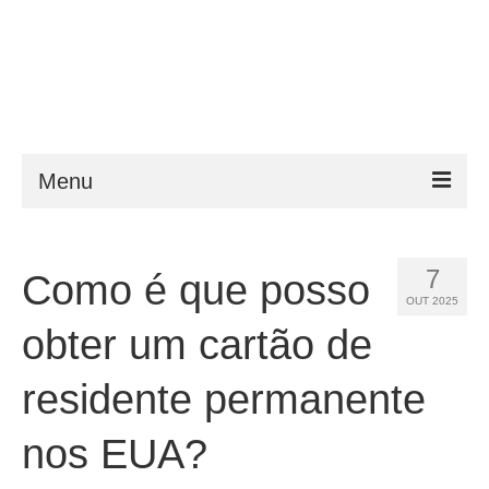
Menu
ESTA
7
Como é que posso
Requisitos
OUT 2025
FAQ
obter um cartão de
VWP
residente permanente
Ajuda
nos EUA?
Notícias