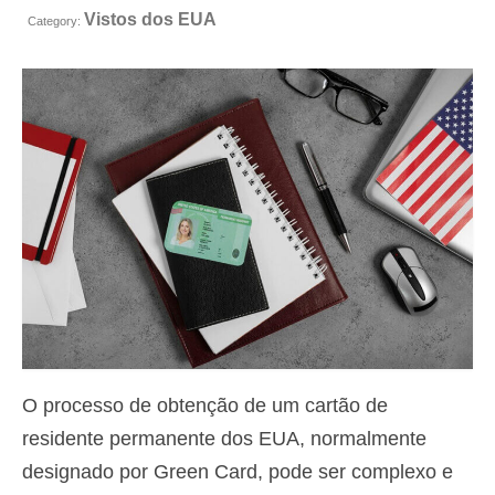
Vistos dos EUA
Contacto
Category:
Aplicar
Português
Hrvatski
(
Croata
)
Čeština
(
Tcheco
)
Dansk
(
Dinamarquês
)
Nederlands
(
Holandês
)
English
(
Inglês
)
Eesti
(
Estoniano
)
O processo de obtenção de um cartão de
Suomi
(
Finlandês
)
residente permanente dos EUA, normalmente
designado por Green Card, pode ser complexo e
Français
(
Francês
)