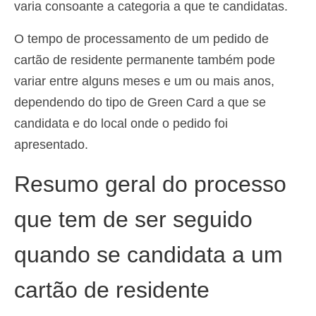
varia consoante a categoria a que te candidatas.
Deutsch
(
Alemão
)
O tempo de processamento de um pedido de
Ελληνικά
(
Grego
)
cartão de residente permanente também pode
עברית
(
Hebraico
)
variar entre alguns meses e um ou mais anos,
dependendo do tipo de Green Card a que se
Magyar
(
Húngaro
)
candidata e do local onde o pedido foi
Italiano
apresentado.
日本語
(
Japonês
)
Resumo geral do processo
한국어
(
Coreano
)
que tem de ser seguido
Norsk bokmål
(
Norueguês
)
quando se candidata a um
Polski
(
Polonês
)
Slovenčina
(
Eslavo
)
cartão de residente
Slovenščina
(
Esloveno
)