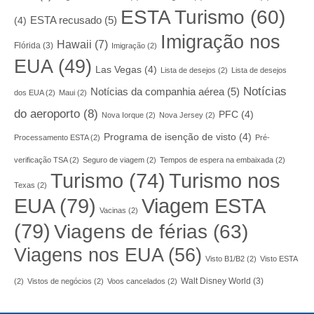
ESTA Turismo
(60)
ESTA recusado
(5)
(4)
Imigração nos
Hawaii
(7)
Flórida
(3)
Imigração
(2)
EUA
(49)
Las Vegas
(4)
Lista de desejos
(2)
Lista de desejos
Notícias
Notícias da companhia aérea
(5)
dos EUA
(2)
Maui
(2)
do aeroporto
(8)
PFC
(4)
Nova Iorque
(2)
Nova Jersey
(2)
Programa de isenção de visto
(4)
Processamento ESTA
(2)
Pré-
verificação TSA
(2)
Seguro de viagem
(2)
Tempos de espera na embaixada
(2)
Turismo nos
Turismo
(74)
Texas
(2)
EUA
(79)
Viagem ESTA
Vacinas
(2)
(79)
Viagens de férias
(63)
Viagens nos EUA
(56)
Visto B1/B2
(2)
Visto ESTA
Walt Disney World
(3)
(2)
Vistos de negócios
(2)
Voos cancelados
(2)