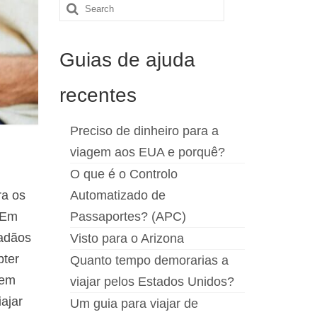
Search
for:
Guias de ajuda
recentes
Preciso de dinheiro para a
viagem aos EUA e porquê?
O que é o Controlo
ra os
Automatizado de
 Em
Passaportes? (APC)
dadãos
Visto para o Arizona
bter
Quanto tempo demorarias a
gem
viajar pelos Estados Unidos?
ajar
Um guia para viajar de