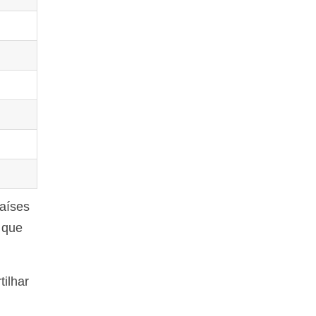
países
 que
tilhar