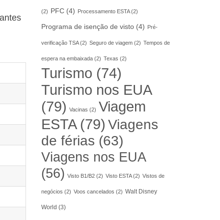
PFC
(4)
(2)
Processamento ESTA
(2)
pantes
Programa de isenção de visto
(4)
Pré-
verificação TSA
(2)
Seguro de viagem
(2)
Tempos de
espera na embaixada
(2)
Texas
(2)
Turismo
(74)
Turismo nos EUA
(79)
Viagem
Vacinas
(2)
ESTA
(79)
Viagens
de férias
(63)
Viagens nos EUA
(56)
Visto B1/B2
(2)
Visto ESTA
(2)
Vistos de
Walt Disney
negócios
(2)
Voos cancelados
(2)
World
(3)