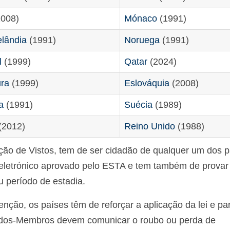
008)
Mónaco
(1991)
lândia
(1991)
Noruega
(1991)
l
(1999)
Qatar
(2024)
ra
(1999)
Eslováquia
(2008)
a
(1991)
Suécia
(1989)
(2012)
Reino Unido
(1988)
nção de Vistos, tem de ser cidadão de qualquer um dos 
 eletrónico aprovado pelo ESTA e tem também de provar
u período de estadia.
ção, os países têm de reforçar a aplicação da lei e par
dos-Membros devem comunicar o roubo ou perda de