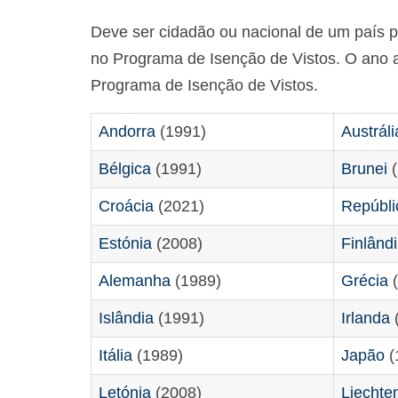
Deve ser cidadão ou nacional de um país p
no Programa de Isenção de Vistos. O ano a
Programa de Isenção de Vistos.
Andorra
(1991)
Austráli
Bélgica
(1991)
Brunei
(
Croácia
(2021)
Repúbli
Estónia
(2008)
Finlând
Alemanha
(1989)
Grécia
(
Islândia
(1991)
Irlanda
Itália
(1989)
Japão
(
Letónia
(2008)
Liechte