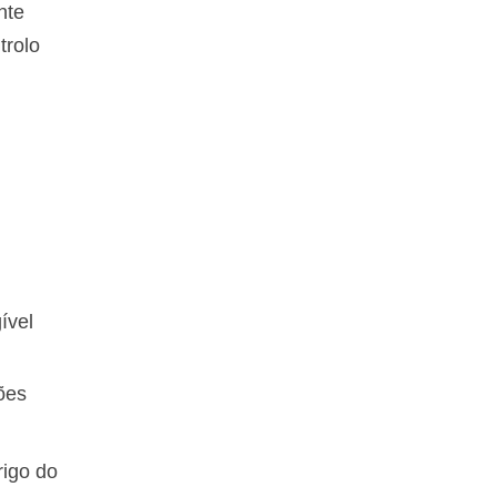
nte
trolo
ível
ões
rigo do