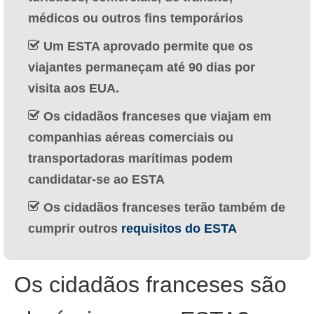
Deutsch
(
Alemão
)
médicos ou outros fins temporários
Ελληνικά
(
Grego
)
Um ESTA aprovado permite que os
viajantes permaneçam até 90 dias por
עברית
(
Hebraico
)
visita aos EUA.
Magyar
(
Húngaro
)
Os cidadãos franceses que viajam em
Italiano
companhias aéreas comerciais ou
transportadoras marítimas podem
日本語
(
Japonês
)
candidatar-se ao ESTA
한국어
(
Coreano
)
Os cidadãos franceses terão também de
Norsk bokmål
(
Norueguês
)
cumprir outros
requisitos do ESTA
Polski
(
Polonês
)
Slovenčina
(
Eslavo
)
Os cidadãos franceses são
Slovenščina
(
Esloveno
)