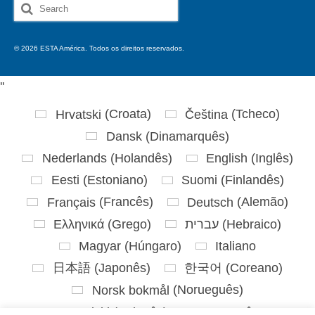
Search
for:
© 2026 ESTA América. Todos os direitos reservados.
'
'
Hrvatski
(
Croata
)
Čeština
(
Tcheco
)
Dansk
(
Dinamarquês
)
Nederlands
(
Holandês
)
English
(
Inglês
)
Eesti
(
Estoniano
)
Suomi
(
Finlandês
)
Français
(
Francês
)
Deutsch
(
Alemão
)
Ελληνικά
(
Grego
)
עברית
(
Hebraico
)
Magyar
(
Húngaro
)
Italiano
日本語
(
Japonês
)
한국어
(
Coreano
)
Norsk bokmål
(
Norueguês
)
Polski
(
Polonês
)
Português