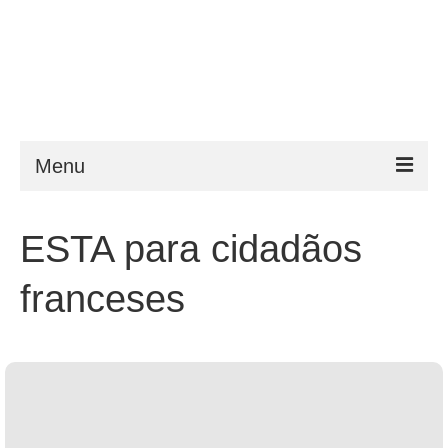
Menu
ESTA
ESTA para cidadãos
Requisitos
franceses
FAQ
VWP
Ajuda
Notícias