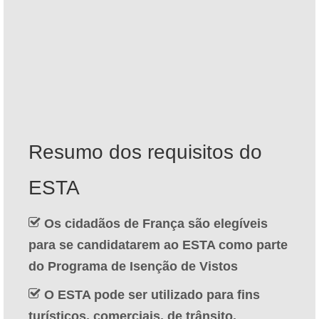
Contacto
Aplicar
Português
Hrvatski
(
Croata
)
Čeština
(
Tcheco
)
Resumo dos requisitos do
Dansk
(
Dinamarquês
)
ESTA
Nederlands
(
Holandês
)
English
(
Inglês
)
Os cidadãos de França são elegíveis
para se candidatarem ao ESTA como parte
Eesti
(
Estoniano
)
do Programa de Isenção de Vistos
Suomi
(
Finlandês
)
O ESTA pode ser utilizado para fins
Français
(
Francês
)
turísticos, comerciais, de trânsito,