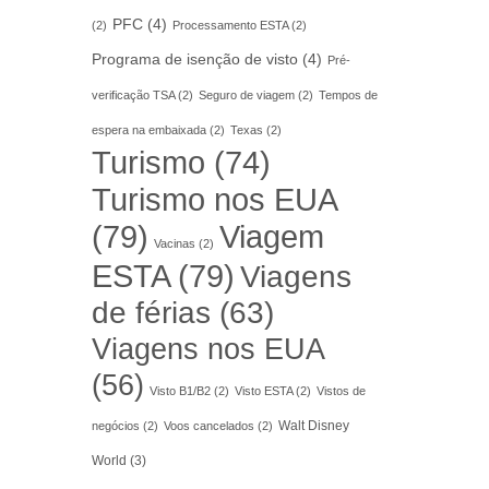
PFC
(4)
(2)
Processamento ESTA
(2)
Programa de isenção de visto
(4)
Pré-
verificação TSA
(2)
Seguro de viagem
(2)
Tempos de
espera na embaixada
(2)
Texas
(2)
Turismo
(74)
Turismo nos EUA
(79)
Viagem
Vacinas
(2)
ESTA
(79)
Viagens
de férias
(63)
Viagens nos EUA
(56)
Visto B1/B2
(2)
Visto ESTA
(2)
Vistos de
Walt Disney
negócios
(2)
Voos cancelados
(2)
World
(3)