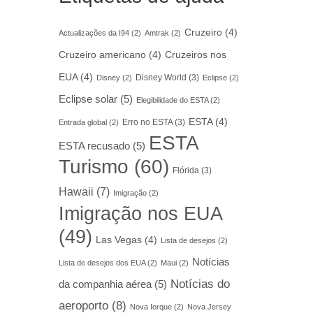
Cruzeiro
(4)
Actualizações da I94
(2)
Amtrak
(2)
Cruzeiro americano
(4)
Cruzeiros nos
EUA
(4)
Disney World
(3)
Disney
(2)
Eclipse
(2)
Eclipse solar
(5)
Elegibilidade do ESTA
(2)
ESTA
(4)
Erro no ESTA
(3)
Entrada global
(2)
ESTA
ESTA recusado
(5)
Turismo
(60)
Flórida
(3)
Hawaii
(7)
Imigração
(2)
Imigração nos EUA
(49)
Las Vegas
(4)
Lista de desejos
(2)
Notícias
Lista de desejos dos EUA
(2)
Maui
(2)
Notícias do
da companhia aérea
(5)
aeroporto
(8)
Nova Iorque
(2)
Nova Jersey