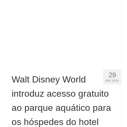
Contacto
Aplicar
Português
Hrvatski
(
Croata
)
Čeština
(
Tcheco
)
Dansk
(
Dinamarquês
)
29
Nederlands
(
Holandês
)
Walt Disney World
FEV 2024
English
(
Inglês
)
introduz acesso gratuito
Eesti
(
Estoniano
)
ao parque aquático para
Suomi
(
Finlandês
)
os hóspedes do hotel
Français
(
Francês
)