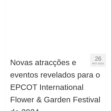
Español
(
Espanhol
)
Svenska
(
Sueco
)
26
Novas atracções e
FEV 2024
eventos revelados para o
EPCOT International
Flower & Garden Festival