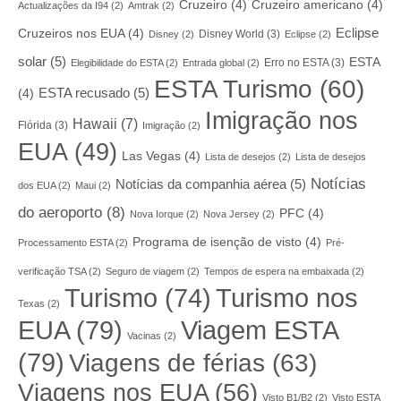
Cruzeiro
(4)
Cruzeiro americano
(4)
Actualizações da I94
(2)
Amtrak
(2)
Eclipse
Cruzeiros nos EUA
(4)
Disney World
(3)
Disney
(2)
Eclipse
(2)
solar
(5)
ESTA
Erro no ESTA
(3)
Elegibilidade do ESTA
(2)
Entrada global
(2)
ESTA Turismo
(60)
ESTA recusado
(5)
(4)
Imigração nos
Hawaii
(7)
Flórida
(3)
Imigração
(2)
EUA
(49)
Las Vegas
(4)
Lista de desejos
(2)
Lista de desejos
Notícias
Notícias da companhia aérea
(5)
dos EUA
(2)
Maui
(2)
do aeroporto
(8)
PFC
(4)
Nova Iorque
(2)
Nova Jersey
(2)
Programa de isenção de visto
(4)
Processamento ESTA
(2)
Pré-
verificação TSA
(2)
Seguro de viagem
(2)
Tempos de espera na embaixada
(2)
Turismo nos
Turismo
(74)
Texas
(2)
EUA
(79)
Viagem ESTA
Vacinas
(2)
(79)
Viagens de férias
(63)
Viagens nos EUA
(56)
Visto B1/B2
(2)
Visto ESTA