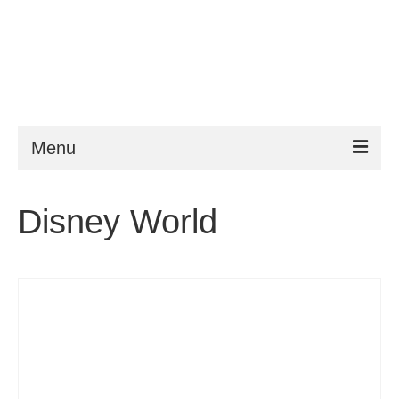
Menu
ESTA
Disney World
Requisitos
FAQ
VWP
Ajuda
Notícias