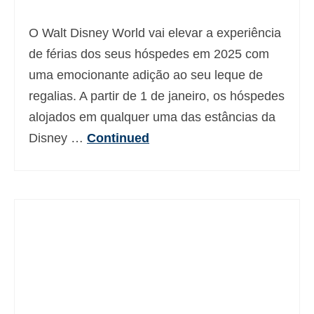
Deutsch
(
Alemão
)
O Walt Disney World vai elevar a experiência
Ελληνικά
(
Grego
)
de férias dos seus hóspedes em 2025 com
uma emocionante adição ao seu leque de
עברית
(
Hebraico
)
regalias. A partir de 1 de janeiro, os hóspedes
Magyar
(
Húngaro
)
alojados em qualquer uma das estâncias da
Italiano
Disney …
Continued
日本語
(
Japonês
)
한국어
(
Coreano
)
Norsk bokmål
(
Norueguês
)
Polski
(
Polonês
)
Slovenčina
(
Eslavo
)
Slovenščina
(
Esloveno
)