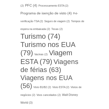
PFC
(4)
(2)
Processamento ESTA
(2)
Programa de isenção de visto
(4)
Pré-
verificação TSA
(2)
Seguro de viagem
(2)
Tempos de
espera na embaixada
(2)
Texas
(2)
Turismo
(74)
Turismo nos EUA
(79)
Viagem
Vacinas
(2)
ESTA
(79)
Viagens
de férias
(63)
Viagens nos EUA
(56)
Visto B1/B2
(2)
Visto ESTA
(2)
Vistos de
Walt Disney
negócios
(2)
Voos cancelados
(2)
World
(3)