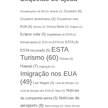
Cruzeiro
(4)
Actualizações da I94
(2)
Amtrak
(2)
Cruzeiro americano
(4)
Cruzeiros nos
EUA
(4)
Disney World
(3)
Disney
(2)
Eclipse
(2)
Eclipse solar
(5)
Elegibilidade do ESTA
(2)
ESTA
(4)
Erro no ESTA
(3)
Entrada global
(2)
ESTA
ESTA recusado
(5)
Turismo
(60)
Flórida
(3)
Hawaii
(7)
Imigração
(2)
Imigração nos EUA
(49)
Las Vegas
(4)
Lista de desejos
(2)
Notícias
Lista de desejos dos EUA
(2)
Maui
(2)
Notícias do
da companhia aérea
(5)
aeroporto
(8)
Nova Iorque
(2)
Nova Jersey