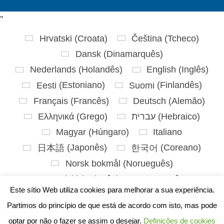
'
'
Hrvatski
(
Croata
)
Čeština
(
Tcheco
)
Dansk
(
Dinamarquês
)
Nederlands
(
Holandês
)
English
(
Inglês
)
Eesti
(
Estoniano
)
Suomi
(
Finlandês
)
Français
(
Francês
)
Deutsch
(
Alemão
)
Ελληνικά
(
Grego
)
עברית
(
Hebraico
)
Magyar
(
Húngaro
)
Italiano
日本語
(
Japonês
)
한국어
(
Coreano
)
Norsk bokmål
(
Norueguês
)
Polski
(
Polonês
)
Português
Este sítio Web utiliza cookies para melhorar a sua experiência.
Slovenčina
(
Eslavo
)
Partimos do princípio de que está de acordo com isto, mas pode
Slovenščina
(
Esloveno
)
optar por não o fazer se assim o desejar.
Definições de cookies