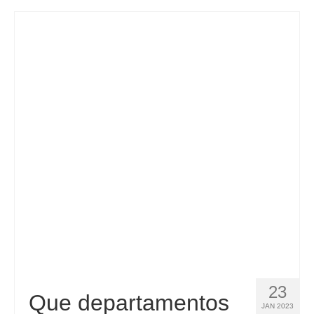
Español
(
Espanhol
)
Svenska
(
Sueco
)
23
Que departamentos
JAN 2023