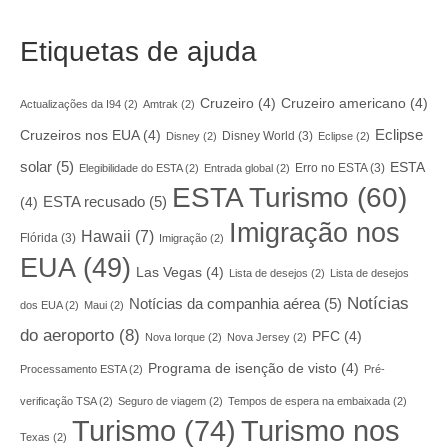
Etiquetas de ajuda
Cruzeiro
(4)
Cruzeiro americano
(4)
Actualizações da I94
(2)
Amtrak
(2)
Eclipse
Cruzeiros nos EUA
(4)
Disney World
(3)
Disney
(2)
Eclipse
(2)
solar
(5)
ESTA
Erro no ESTA
(3)
Elegibilidade do ESTA
(2)
Entrada global
(2)
ESTA Turismo
(60)
ESTA recusado
(5)
(4)
Imigração nos
Hawaii
(7)
Flórida
(3)
Imigração
(2)
EUA
(49)
Las Vegas
(4)
Lista de desejos
(2)
Lista de desejos
Notícias
Notícias da companhia aérea
(5)
dos EUA
(2)
Maui
(2)
do aeroporto
(8)
PFC
(4)
Nova Iorque
(2)
Nova Jersey
(2)
Programa de isenção de visto
(4)
Processamento ESTA
(2)
Pré-
verificação TSA
(2)
Seguro de viagem
(2)
Tempos de espera na embaixada
(2)
Turismo nos
Turismo
(74)
Texas
(2)