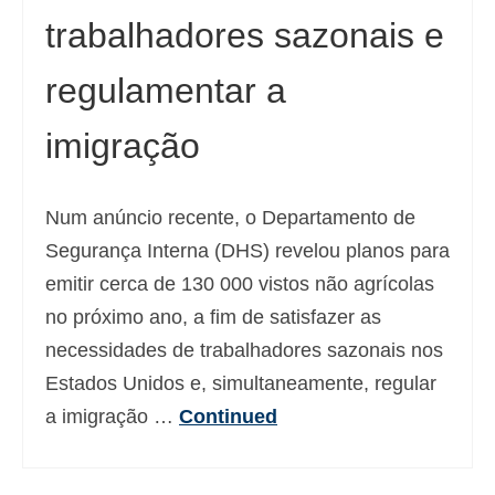
trabalhadores sazonais e
Deutsch
(
Alemão
)
Ελληνικά
(
Grego
)
regulamentar a
עברית
(
Hebraico
)
imigração
Magyar
(
Húngaro
)
Italiano
Num anúncio recente, o Departamento de
Segurança Interna (DHS) revelou planos para
日本語
(
Japonês
)
emitir cerca de 130 000 vistos não agrícolas
한국어
(
Coreano
)
no próximo ano, a fim de satisfazer as
Norsk bokmål
(
Norueguês
)
necessidades de trabalhadores sazonais nos
Estados Unidos e, simultaneamente, regular
Polski
(
Polonês
)
a imigração …
Continued
Slovenčina
(
Eslavo
)
Slovenščina
(
Esloveno
)