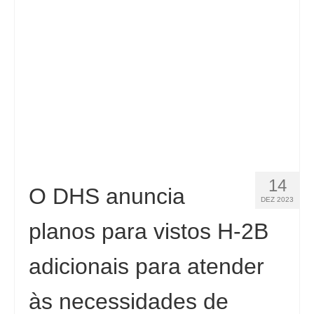
Contacto
Aplicar
Português
Hrvatski
(
Croata
)
Čeština
(
Tcheco
)
Dansk
(
Dinamarquês
)
14
Nederlands
(
Holandês
)
O DHS anuncia
DEZ 2023
English
(
Inglês
)
planos para vistos H-2B
Eesti
(
Estoniano
)
adicionais para atender
Suomi
(
Finlandês
)
às necessidades de
Français
(
Francês
)