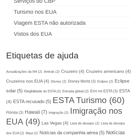
Serviços do CBP
Turismo nos EUA
Viagem ESTA não autorizada
Vistos dos EUA
Etiquetas de ajuda
Cruzeiro
(4)
Cruzeiro americano
(4)
Actualizações da I94
(2)
Amtrak
(2)
Eclipse
Cruzeiros nos EUA
(4)
Disney World
(3)
Disney
(2)
Eclipse
(2)
solar
(5)
ESTA
Erro no ESTA
(3)
Elegibilidade do ESTA
(2)
Entrada global
(2)
ESTA Turismo
(60)
ESTA recusado
(5)
(4)
Imigração nos
Hawaii
(7)
Flórida
(3)
Imigração
(2)
EUA
(49)
Las Vegas
(4)
Lista de desejos
(2)
Lista de desejos
Notícias
Notícias da companhia aérea
(5)
dos EUA
(2)
Maui
(2)