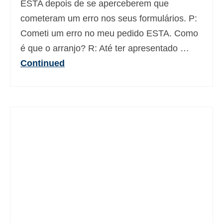
ESTA depois de se aperceberem que
Deutsch
(
Alemão
)
cometeram um erro nos seus formulários. P:
Ελληνικά
(
Grego
)
Cometi um erro no meu pedido ESTA. Como
é que o arranjo? R: Até ter apresentado …
עברית
(
Hebraico
)
Continued
Magyar
(
Húngaro
)
Italiano
日本語
(
Japonês
)
한국어
(
Coreano
)
Norsk bokmål
(
Norueguês
)
Polski
(
Polonês
)
Slovenčina
(
Eslavo
)
Slovenščina
(
Esloveno
)