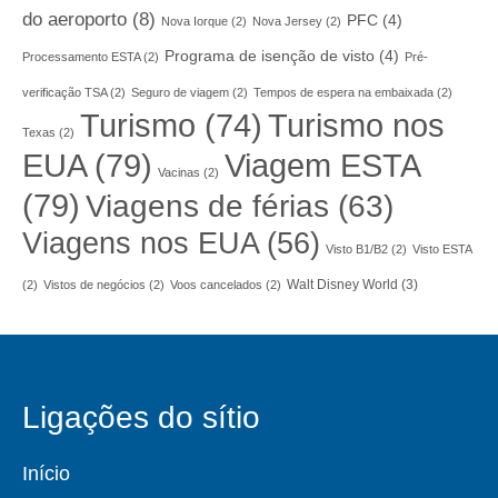
do aeroporto
(8)
PFC
(4)
Nova Iorque
(2)
Nova Jersey
(2)
Programa de isenção de visto
(4)
Processamento ESTA
(2)
Pré-
verificação TSA
(2)
Seguro de viagem
(2)
Tempos de espera na embaixada
(2)
Turismo nos
Turismo
(74)
Texas
(2)
EUA
(79)
Viagem ESTA
Vacinas
(2)
(79)
Viagens de férias
(63)
Viagens nos EUA
(56)
Visto B1/B2
(2)
Visto ESTA
Walt Disney World
(3)
(2)
Vistos de negócios
(2)
Voos cancelados
(2)
Ligações do sítio
Início