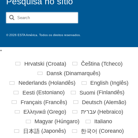
Pesquisa no sítio
Search
for:
© 2026 ESTA América. Todos os direitos reservados.
'
'
Hrvatski
(
Croata
)
Čeština
(
Tcheco
)
Dansk
(
Dinamarquês
)
Nederlands
(
Holandês
)
English
(
Inglês
)
Eesti
(
Estoniano
)
Suomi
(
Finlandês
)
Français
(
Francês
)
Deutsch
(
Alemão
)
Ελληνικά
(
Grego
)
עברית
(
Hebraico
)
Magyar
(
Húngaro
)
Italiano
日本語
(
Japonês
)
한국어
(
Coreano
)