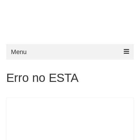
Menu
ESTA
Erro no ESTA
Requisitos
FAQ
VWP
Ajuda
Notícias