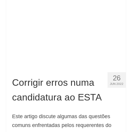
Contacto
Aplicar
Português
Hrvatski
(
Croata
)
Čeština
(
Tcheco
)
Dansk
(
Dinamarquês
)
26
Nederlands
(
Holandês
)
Corrigir erros numa
JUN 2022
English
(
Inglês
)
candidatura ao ESTA
Eesti
(
Estoniano
)
Suomi
(
Finlandês
)
Este artigo discute algumas das questões
comuns enfrentadas pelos requerentes do
Français
(
Francês
)