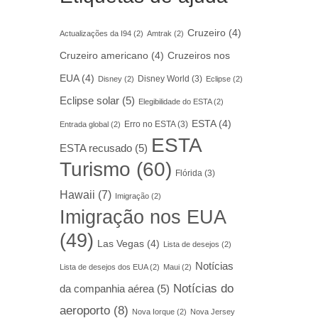
Cruzeiro
(4)
Actualizações da I94
(2)
Amtrak
(2)
Cruzeiro americano
(4)
Cruzeiros nos
EUA
(4)
Disney World
(3)
Disney
(2)
Eclipse
(2)
Eclipse solar
(5)
Elegibilidade do ESTA
(2)
ESTA
(4)
Erro no ESTA
(3)
Entrada global
(2)
ESTA
ESTA recusado
(5)
Turismo
(60)
Flórida
(3)
Hawaii
(7)
Imigração
(2)
Imigração nos EUA
(49)
Las Vegas
(4)
Lista de desejos
(2)
Notícias
Lista de desejos dos EUA
(2)
Maui
(2)
Notícias do
da companhia aérea
(5)
aeroporto
(8)
Nova Iorque
(2)
Nova Jersey