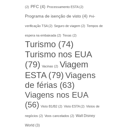
PFC
(4)
(2)
Processamento ESTA
(2)
Programa de isenção de visto
(4)
Pré-
verificação TSA
(2)
Seguro de viagem
(2)
Tempos de
espera na embaixada
(2)
Texas
(2)
Turismo
(74)
Turismo nos EUA
(79)
Viagem
Vacinas
(2)
ESTA
(79)
Viagens
de férias
(63)
Viagens nos EUA
(56)
Visto B1/B2
(2)
Visto ESTA
(2)
Vistos de
Walt Disney
negócios
(2)
Voos cancelados
(2)
World
(3)