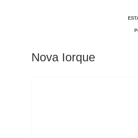
EST
P
Nova Iorque