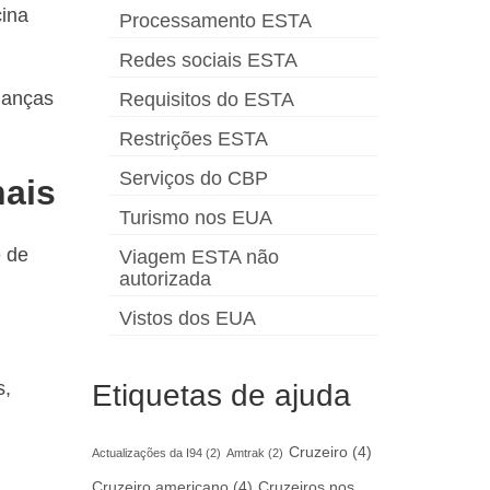
cina
Processamento ESTA
Redes sociais ESTA
ianças
Requisitos do ESTA
Restrições ESTA
Serviços do CBP
nais
Turismo nos EUA
e de
Viagem ESTA não
autorizada
Vistos dos EUA
s,
Etiquetas de ajuda
Cruzeiro
(4)
Actualizações da I94
(2)
Amtrak
(2)
Cruzeiro americano
(4)
Cruzeiros nos