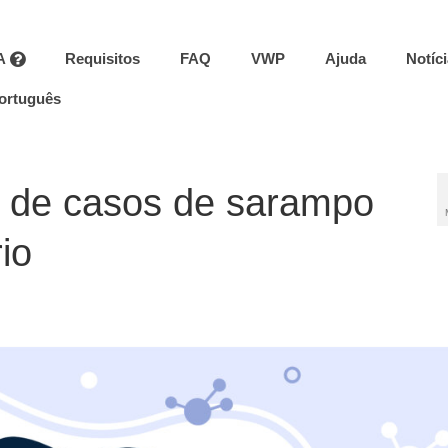
A
Requisitos
FAQ
VWP
Ajuda
Notíc
ortuguês
 de casos de sarampo
rio