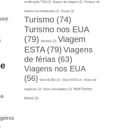
verificação TSA
(2)
Seguro de viagem
(2)
Tempos de
espera na embaixada
(2)
Texas
(2)
Turismo
(74)
duos
Turismo nos EUA
(79)
Viagem
e
Vacinas
(2)
ESTA
(79)
Viagens
de férias
(63)
 e
Viagens nos EUA
(56)
Visto B1/B2
(2)
Visto ESTA
(2)
Vistos de
Walt Disney
negócios
(2)
Voos cancelados
(2)
na
World
(3)
geiros
e