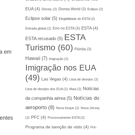
EUA
(4)
Disney World
(3)
Disney
(2)
Eclipse
(2)
Eclipse solar
(5)
Elegibilidade do ESTA
(2)
ESTA
(4)
Erro no ESTA
(3)
Entrada global
(2)
ESTA
ESTA recusado
(5)
Turismo
(60)
Flórida
(3)
ça em
Hawaii
(7)
Imigração
(2)
Imigração nos EUA
(49)
Las Vegas
(4)
Lista de desejos
(2)
Notícias
Lista de desejos dos EUA
(2)
Maui
(2)
Notícias do
da companhia aérea
(5)
aeroporto
(8)
Nova Iorque
(2)
Nova Jersey
centes
PFC
(4)
(2)
Processamento ESTA
(2)
Programa de isenção de visto
(4)
Pré-