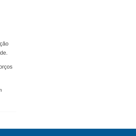
ação
de.
orços
m