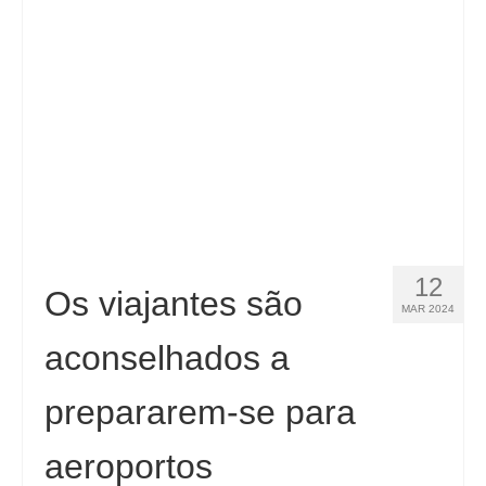
Contacto
Aplicar
Português
Hrvatski
(
Croata
)
Čeština
(
Tcheco
)
Dansk
(
Dinamarquês
)
12
Nederlands
(
Holandês
)
Os viajantes são
MAR 2024
English
(
Inglês
)
aconselhados a
Eesti
(
Estoniano
)
prepararem-se para
Suomi
(
Finlandês
)
aeroportos
Français
(
Francês
)