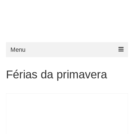
Menu
ESTA
Férias da primavera
Requisitos
FAQ
VWP
Ajuda
Notícias