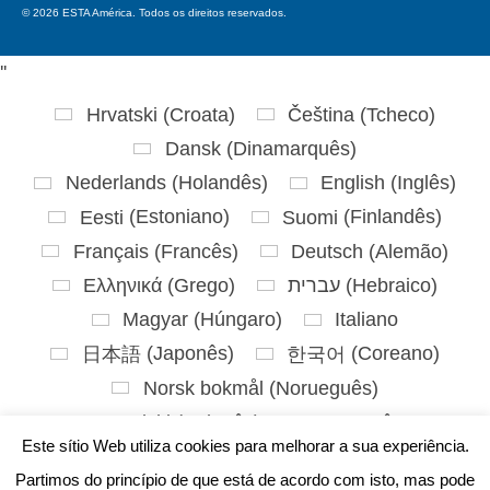
© 2026 ESTA América. Todos os direitos reservados.
'
'
Hrvatski
(
Croata
)
Čeština
(
Tcheco
)
Dansk
(
Dinamarquês
)
Nederlands
(
Holandês
)
English
(
Inglês
)
Eesti
(
Estoniano
)
Suomi
(
Finlandês
)
Français
(
Francês
)
Deutsch
(
Alemão
)
Ελληνικά
(
Grego
)
עברית
(
Hebraico
)
Magyar
(
Húngaro
)
Italiano
日本語
(
Japonês
)
한국어
(
Coreano
)
Norsk bokmål
(
Norueguês
)
Polski
(
Polonês
)
Português
Este sítio Web utiliza cookies para melhorar a sua experiência.
Slovenčina
(
Eslavo
)
Partimos do princípio de que está de acordo com isto, mas pode