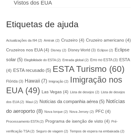
Vistos dos EUA
Etiquetas de ajuda
Cruzeiro
(4)
Cruzeiro americano
(4)
Actualizações da I94
(2)
Amtrak
(2)
Eclipse
Cruzeiros nos EUA
(4)
Disney World
(3)
Disney
(2)
Eclipse
(2)
solar
(5)
ESTA
Erro no ESTA
(3)
Elegibilidade do ESTA
(2)
Entrada global
(2)
ESTA Turismo
(60)
ESTA recusado
(5)
(4)
Imigração nos
Hawaii
(7)
Flórida
(3)
Imigração
(2)
EUA
(49)
Las Vegas
(4)
Lista de desejos
(2)
Lista de desejos
Notícias
Notícias da companhia aérea
(5)
dos EUA
(2)
Maui
(2)
do aeroporto
(8)
PFC
(4)
Nova Iorque
(2)
Nova Jersey
(2)
Programa de isenção de visto
(4)
Processamento ESTA
(2)
Pré-
verificação TSA
(2)
Seguro de viagem
(2)
Tempos de espera na embaixada
(2)