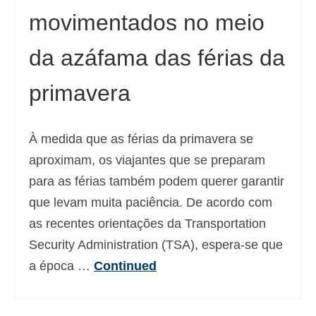
movimentados no meio
Deutsch
(
Alemão
)
Ελληνικά
(
Grego
)
da azáfama das férias da
עברית
(
Hebraico
)
primavera
Magyar
(
Húngaro
)
Italiano
À medida que as férias da primavera se
aproximam, os viajantes que se preparam
日本語
(
Japonês
)
para as férias também podem querer garantir
한국어
(
Coreano
)
que levam muita paciência. De acordo com
Norsk bokmål
(
Norueguês
)
as recentes orientações da Transportation
Security Administration (TSA), espera-se que
Polski
(
Polonês
)
a época …
Continued
Slovenčina
(
Eslavo
)
Slovenščina
(
Esloveno
)