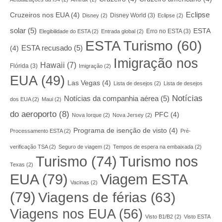
Eclipse
Cruzeiros nos EUA
(4)
Disney World
(3)
Disney
(2)
Eclipse
(2)
solar
(5)
ESTA
Erro no ESTA
(3)
Elegibilidade do ESTA
(2)
Entrada global
(2)
ESTA Turismo
(60)
ESTA recusado
(5)
(4)
Imigração nos
Hawaii
(7)
Flórida
(3)
Imigração
(2)
EUA
(49)
Las Vegas
(4)
Lista de desejos
(2)
Lista de desejos
Notícias
Notícias da companhia aérea
(5)
dos EUA
(2)
Maui
(2)
do aeroporto
(8)
PFC
(4)
Nova Iorque
(2)
Nova Jersey
(2)
Programa de isenção de visto
(4)
Processamento ESTA
(2)
Pré-
verificação TSA
(2)
Seguro de viagem
(2)
Tempos de espera na embaixada
(2)
Turismo nos
Turismo
(74)
Texas
(2)
EUA
(79)
Viagem ESTA
Vacinas
(2)
(79)
Viagens de férias
(63)
Viagens nos EUA
(56)
Visto B1/B2
(2)
Visto ESTA