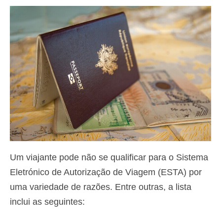
Contacto
Aplicar
Português
Hrvatski
(
Croata
)
Čeština
(
Tcheco
)
Dansk
(
Dinamarquês
)
Nederlands
(
Holandês
)
English
(
Inglês
)
Um viajante pode não se qualificar para o Sistema
Eletrónico de Autorização de Viagem (ESTA) por
Eesti
(
Estoniano
)
uma variedade de razões. Entre outras, a lista
Suomi
(
Finlandês
)
inclui as seguintes:
Français
(
Francês
)