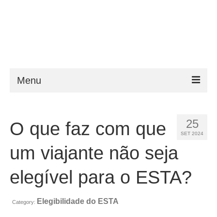
Menu
ESTA
25
O que faz com que
Requisitos
SET 2024
FAQ
um viajante não seja
VWP
elegível para o ESTA?
Ajuda
Elegibilidade do ESTA
Category:
Notícias