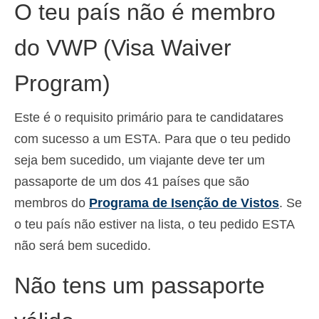
O teu país não é membro
Deutsch
(
Alemão
)
do VWP (Visa Waiver
Ελληνικά
(
Grego
)
עברית
(
Hebraico
)
Program)
Magyar
(
Húngaro
)
Este é o requisito primário para te candidatares
Italiano
com sucesso a um ESTA. Para que o teu pedido
seja bem sucedido, um viajante deve ter um
日本語
(
Japonês
)
passaporte de um dos 41 países que são
한국어
(
Coreano
)
membros do
Programa de Isenção de Vistos
. Se
Norsk bokmål
(
Norueguês
)
o teu país não estiver na lista, o teu pedido ESTA
não será bem sucedido.
Polski
(
Polonês
)
Não tens um passaporte
Slovenčina
(
Eslavo
)
Slovenščina
(
Esloveno
)