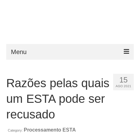
Menu
ESTA
15
Razões pelas quais
Requisitos
AGO 2021
FAQ
um ESTA pode ser
VWP
recusado
Ajuda
Processamento ESTA
Category:
Notícias