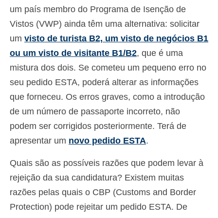
um país membro do Programa de Isenção de
Deutsch
(
Alemão
)
Vistos (VWP) ainda têm uma alternativa: solicitar
Ελληνικά
(
Grego
)
um
visto de turista B2, um visto de negócios B1
עברית
(
Hebraico
)
ou um visto de visitante B1/B2
, que é uma
mistura dos dois. Se cometeu um pequeno erro no
Magyar
(
Húngaro
)
seu pedido ESTA, poderá alterar as informações
Italiano
que forneceu. Os erros graves, como a introdução
de um número de passaporte incorreto, não
日本語
(
Japonês
)
podem ser corrigidos posteriormente. Terá de
한국어
(
Coreano
)
apresentar um
novo pedido ESTA
.
Norsk bokmål
(
Norueguês
)
Quais são as possíveis razões que podem levar à
Polski
(
Polonês
)
rejeição da sua candidatura? Existem muitas
Slovenčina
(
Eslavo
)
razões pelas quais o CBP (Customs and Border
Protection) pode rejeitar um pedido ESTA. De
Slovenščina
(
Esloveno
)