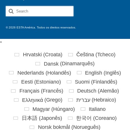
Search
for:
© 2026 ESTA América. Todos os direitos reservados.
'
'
Hrvatski
(
Croata
)
Čeština
(
Tcheco
)
Dansk
(
Dinamarquês
)
Nederlands
(
Holandês
)
English
(
Inglês
)
Eesti
(
Estoniano
)
Suomi
(
Finlandês
)
Français
(
Francês
)
Deutsch
(
Alemão
)
Ελληνικά
(
Grego
)
עברית
(
Hebraico
)
Magyar
(
Húngaro
)
Italiano
日本語
(
Japonês
)
한국어
(
Coreano
)
Norsk bokmål
(
Norueguês
)