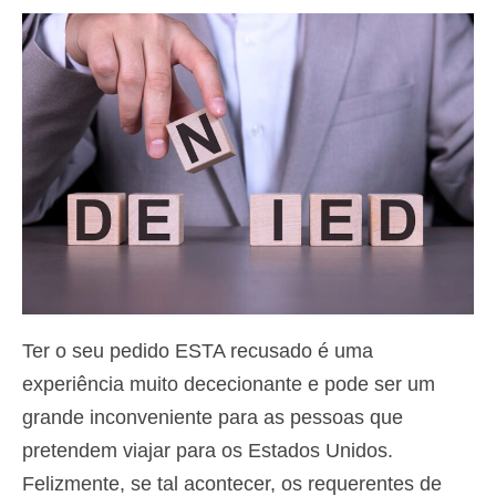
Contacto
Aplicar
Português
Hrvatski
(
Croata
)
Čeština
(
Tcheco
)
Dansk
(
Dinamarquês
)
Nederlands
(
Holandês
)
English
(
Inglês
)
Ter o seu pedido ESTA recusado é uma
experiência muito dececionante e pode ser um
Eesti
(
Estoniano
)
grande inconveniente para as pessoas que
Suomi
(
Finlandês
)
pretendem viajar para os Estados Unidos.
Français
(
Francês
)
Felizmente, se tal acontecer, os requerentes de