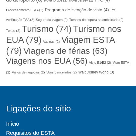
PFC
(4)
Nova Iorque
(2)
Nova Jersey
(2)
Programa de isenção de visto
(4)
Processamento ESTA
(2)
Pré-
verificação TSA
(2)
Seguro de viagem
(2)
Tempos de espera na embaixada
(2)
Turismo nos
Turismo
(74)
Texas
(2)
EUA
(79)
Viagem ESTA
Vacinas
(2)
(79)
Viagens de férias
(63)
Viagens nos EUA
(56)
Visto B1/B2
(2)
Visto ESTA
Walt Disney World
(3)
(2)
Vistos de negócios
(2)
Voos cancelados
(2)
Ligações do sítio
Início
Requisitos do ESTA