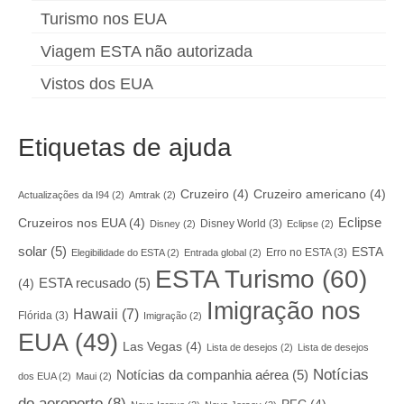
Turismo nos EUA
Viagem ESTA não autorizada
Vistos dos EUA
Etiquetas de ajuda
Cruzeiro
(4)
Cruzeiro americano
(4)
Actualizações da I94
(2)
Amtrak
(2)
Eclipse
Cruzeiros nos EUA
(4)
Disney World
(3)
Disney
(2)
Eclipse
(2)
solar
(5)
ESTA
Erro no ESTA
(3)
Elegibilidade do ESTA
(2)
Entrada global
(2)
ESTA Turismo
(60)
ESTA recusado
(5)
(4)
Imigração nos
Hawaii
(7)
Flórida
(3)
Imigração
(2)
EUA
(49)
Las Vegas
(4)
Lista de desejos
(2)
Lista de desejos
Notícias
Notícias da companhia aérea
(5)
dos EUA
(2)
Maui
(2)
do aeroporto
(8)