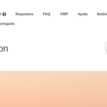
A
Requisitos
FAQ
VWP
Ajuda
Notíc
ortuguês
on