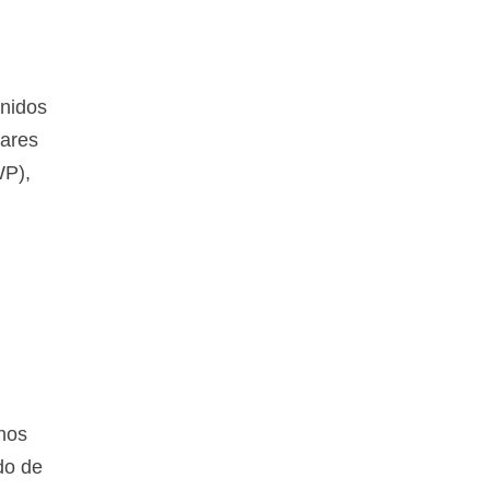
Unidos
jares
WP),
inos
do de