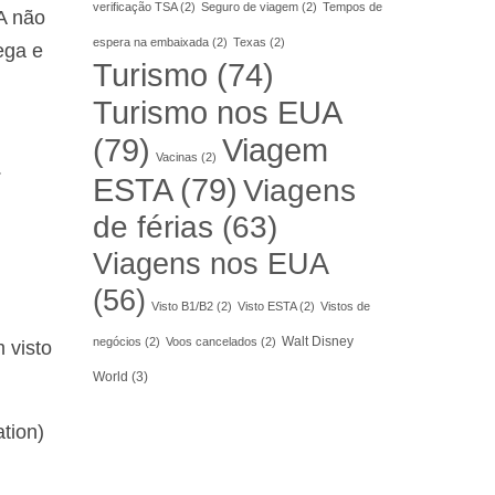
verificação TSA
(2)
Seguro de viagem
(2)
Tempos de
A não
espera na embaixada
(2)
Texas
(2)
ega e
Turismo
(74)
Turismo nos EUA
(79)
Viagem
Vacinas
(2)
.
ESTA
(79)
Viagens
de férias
(63)
Viagens nos EUA
(56)
Visto B1/B2
(2)
Visto ESTA
(2)
Vistos de
Walt Disney
negócios
(2)
Voos cancelados
(2)
 visto
World
(3)
tion)