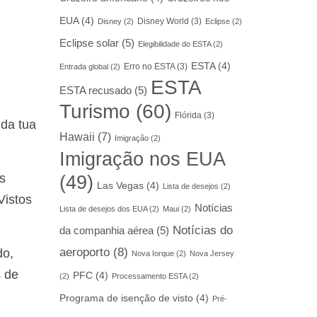
EUA
(4)
Disney World
(3)
Disney
(2)
Eclipse
(2)
Eclipse solar
(5)
Elegibilidade do ESTA
(2)
ESTA
(4)
Erro no ESTA
(3)
Entrada global
(2)
ESTA
ESTA recusado
(5)
Turismo
(60)
Flórida
(3)
 da tua
Hawaii
(7)
Imigração
(2)
Imigração nos EUA
s
(49)
Las Vegas
(4)
Lista de desejos
(2)
Vistos
Notícias
Lista de desejos dos EUA
(2)
Maui
(2)
Notícias do
da companhia aérea
(5)
aeroporto
(8)
do,
Nova Iorque
(2)
Nova Jersey
s de
PFC
(4)
(2)
Processamento ESTA
(2)
Programa de isenção de visto
(4)
Pré-