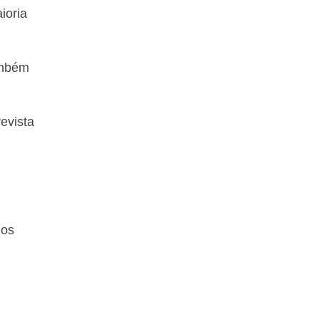
ioria
ambém
evista
dos