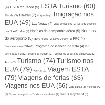
ESTA Turismo
(60)
ESTA recusado
(5)
(4)
Imigração nos
Hawaii
(7)
Flórida
(3)
Imigração
(2)
EUA
(49)
Las Vegas
(4)
Lista de desejos
(2)
Lista de desejos
Notícias
Notícias da companhia aérea
(5)
dos EUA
(2)
Maui
(2)
do aeroporto
(8)
PFC
(4)
Nova Iorque
(2)
Nova Jersey
(2)
Programa de isenção de visto
(4)
Processamento ESTA
(2)
Pré-
verificação TSA
(2)
Seguro de viagem
(2)
Tempos de espera na embaixada
(2)
Turismo nos
Turismo
(74)
Texas
(2)
EUA
(79)
Viagem ESTA
Vacinas
(2)
(79)
Viagens de férias
(63)
Viagens nos EUA
(56)
Visto B1/B2
(2)
Visto ESTA
Walt Disney World
(3)
(2)
Vistos de negócios
(2)
Voos cancelados
(2)