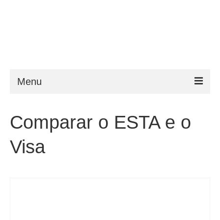
Menu
ESTA
Comparar o ESTA e o
Requisitos
Visa
FAQ
VWP
Ajuda
Notícias