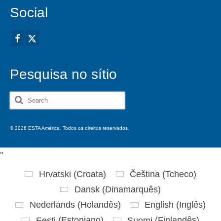
Social
Pesquisa no sítio
Search
for:
© 2026 ESTA América. Todos os direitos reservados.
'
'
Hrvatski
(
Croata
)
Čeština
(
Tcheco
)
Dansk
(
Dinamarquês
)
Nederlands
(
Holandês
)
English
(
Inglês
)
Eesti
(
Estoniano
)
Suomi
(
Finlandês
)