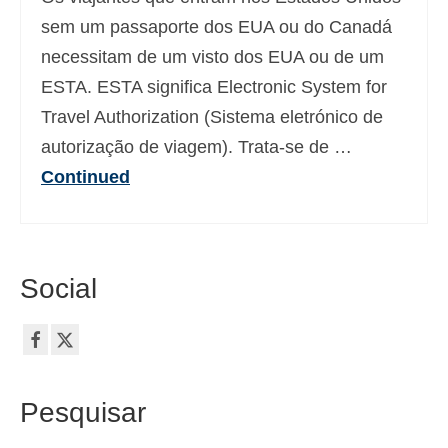
Deutsch
(
Alemão
)
sem um passaporte dos EUA ou do Canadá
necessitam de um visto dos EUA ou de um
Ελληνικά
(
Grego
)
ESTA. ESTA significa Electronic System for
עברית
(
Hebraico
)
Travel Authorization (Sistema eletrónico de
autorização de viagem). Trata-se de …
Magyar
(
Húngaro
)
Continued
Italiano
日本語
(
Japonês
)
한국어
(
Coreano
)
Social
Norsk bokmål
(
Norueguês
)
Polski
(
Polonês
)
Slovenčina
(
Eslavo
)
Pesquisar
Slovenščina
(
Esloveno
)