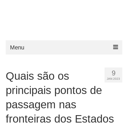
Menu
ESTA
9
Quais são os
Requisitos
JAN 2023
FAQ
principais pontos de
VWP
passagem nas
Ajuda
fronteiras dos Estados
Notícias