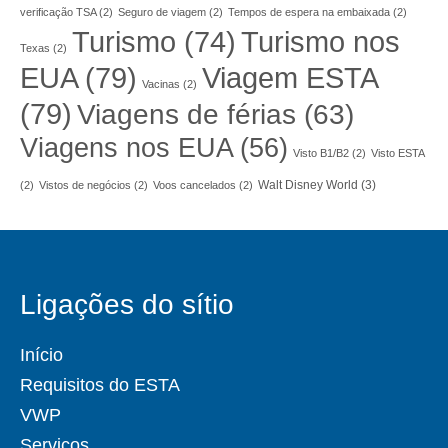
verificação TSA
(2)
Seguro de viagem
(2)
Tempos de espera na embaixada
(2)
Turismo nos
Turismo
(74)
Texas
(2)
EUA
(79)
Viagem ESTA
Vacinas
(2)
(79)
Viagens de férias
(63)
Viagens nos EUA
(56)
Visto B1/B2
(2)
Visto ESTA
Walt Disney World
(3)
(2)
Vistos de negócios
(2)
Voos cancelados
(2)
Ligações do sítio
Início
Requisitos do ESTA
VWP
Serviços