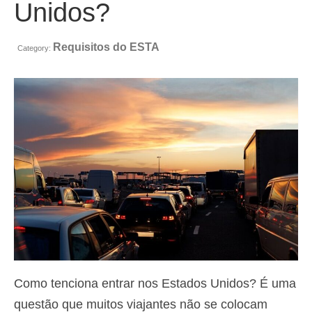
Unidos?
Contacto
Aplicar
Requisitos do ESTA
Category:
Português
Hrvatski
(
Croata
)
Čeština
(
Tcheco
)
Dansk
(
Dinamarquês
)
Nederlands
(
Holandês
)
English
(
Inglês
)
Eesti
(
Estoniano
)
Suomi
(
Finlandês
)
Como tenciona entrar nos Estados Unidos? É uma
Français
(
Francês
)
questão que muitos viajantes não se colocam