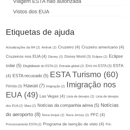
Viagem ESTA não autorizada
Vistos dos EUA
Etiquetas de ajuda
Cruzeiro
(4)
Cruzeiro americano
(4)
Actualizações da I94
(2)
Amtrak
(2)
Eclipse
Cruzeiros nos EUA
(4)
Disney World
(3)
Disney
(2)
Eclipse
(2)
solar
(5)
ESTA
Erro no ESTA
(3)
Elegibilidade do ESTA
(2)
Entrada global
(2)
ESTA Turismo
(60)
ESTA recusado
(5)
(4)
Imigração nos
Hawaii
(7)
Flórida
(3)
Imigração
(2)
EUA
(49)
Las Vegas
(4)
Lista de desejos
(2)
Lista de desejos
Notícias
Notícias da companhia aérea
(5)
dos EUA
(2)
Maui
(2)
do aeroporto
(8)
PFC
(4)
Nova Iorque
(2)
Nova Jersey
(2)
Programa de isenção de visto
(4)
Processamento ESTA
(2)
Pré-