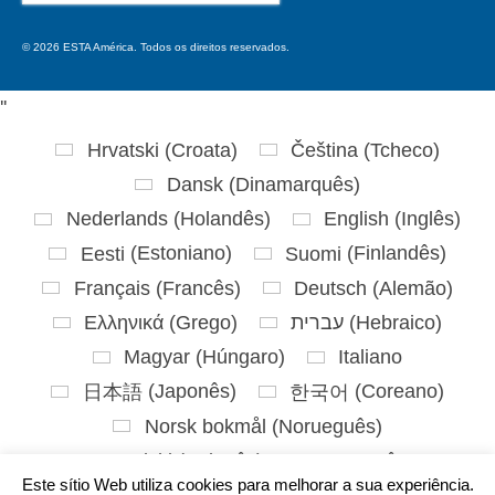
for:
© 2026 ESTA América. Todos os direitos reservados.
'
'
Hrvatski
(
Croata
)
Čeština
(
Tcheco
)
Dansk
(
Dinamarquês
)
Nederlands
(
Holandês
)
English
(
Inglês
)
Eesti
(
Estoniano
)
Suomi
(
Finlandês
)
Français
(
Francês
)
Deutsch
(
Alemão
)
Ελληνικά
(
Grego
)
עברית
(
Hebraico
)
Magyar
(
Húngaro
)
Italiano
日本語
(
Japonês
)
한국어
(
Coreano
)
Norsk bokmål
(
Norueguês
)
Polski
(
Polonês
)
Português
Este sítio Web utiliza cookies para melhorar a sua experiência.