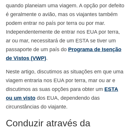
quando planeiam uma viagem. A opção por defeito
Deutsch
(
Alemão
)
é geralmente o avião, mas os viajantes também
Ελληνικά
(
Grego
)
podem entrar no país por terra ou por mar.
עברית
(
Hebraico
)
Independentemente de entrar nos EUA por terra,
ar ou mar, necessitará de um ESTA se tiver um
Magyar
(
Húngaro
)
passaporte de um país do
Programa de Isenção
Italiano
de Vistos (VWP)
.
日本語
(
Japonês
)
Neste artigo, discutimos as situações em que uma
한국어
(
Coreano
)
viagem entraria nos EUA por terra, mar ou ar e
discutimos as suas opções para obter um
ESTA
Norsk bokmål
(
Norueguês
)
ou um visto
dos EUA, dependendo das
Polski
(
Polonês
)
circunstâncias do viajante.
Slovenčina
(
Eslavo
)
Conduzir através da
Slovenščina
(
Esloveno
)