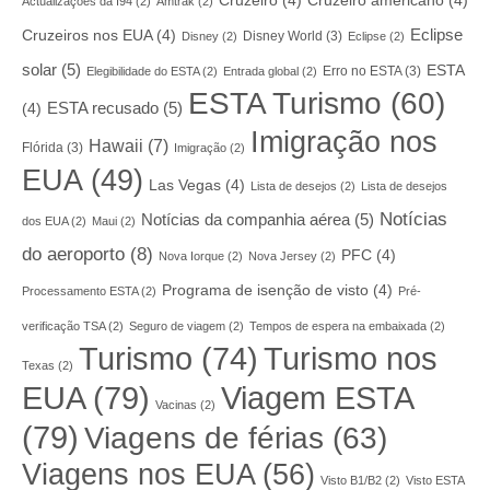
Cruzeiro
(4)
Cruzeiro americano
(4)
Actualizações da I94
(2)
Amtrak
(2)
Eclipse
Cruzeiros nos EUA
(4)
Disney World
(3)
Disney
(2)
Eclipse
(2)
solar
(5)
ESTA
Erro no ESTA
(3)
Elegibilidade do ESTA
(2)
Entrada global
(2)
ESTA Turismo
(60)
ESTA recusado
(5)
(4)
Imigração nos
Hawaii
(7)
Flórida
(3)
Imigração
(2)
EUA
(49)
Las Vegas
(4)
Lista de desejos
(2)
Lista de desejos
Notícias
Notícias da companhia aérea
(5)
dos EUA
(2)
Maui
(2)
do aeroporto
(8)
PFC
(4)
Nova Iorque
(2)
Nova Jersey
(2)
Programa de isenção de visto
(4)
Processamento ESTA
(2)
Pré-
verificação TSA
(2)
Seguro de viagem
(2)
Tempos de espera na embaixada
(2)
Turismo nos
Turismo
(74)
Texas
(2)
EUA
(79)
Viagem ESTA
Vacinas
(2)
(79)
Viagens de férias
(63)
Viagens nos EUA
(56)
Visto B1/B2
(2)
Visto ESTA