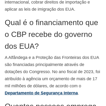
internacional, cobrar direitos de importação e
Deutsch
(
Alemão
)
aplicar as leis de imigração dos EUA.
Ελληνικά
(
Grego
)
Qual é o financiamento que
עברית
(
Hebraico
)
o CBP recebe do governo
Magyar
(
Húngaro
)
dos EUA?
Italiano
日本語
(
Japonês
)
A Alfândega e a Proteção das Fronteiras dos EUA
한국어
(
Coreano
)
são financiadas principalmente através de
dotações do Congresso. No ano fiscal de 2023, foi
Norsk bokmål
(
Norueguês
)
atribuído à agência um orçamento de mais de 17
Polski
(
Polonês
)
mil milhões de dólares, de acordo com o
Departamento de Segurança Interna
.
Slovenčina
(
Eslavo
)
Slovenščina
(
Esloveno
)