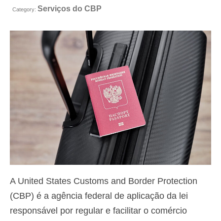
Serviços do CBP
Contacto
Category:
Aplicar
Português
Hrvatski
(
Croata
)
Čeština
(
Tcheco
)
Dansk
(
Dinamarquês
)
Nederlands
(
Holandês
)
English
(
Inglês
)
Eesti
(
Estoniano
)
A United States Customs and Border Protection
Suomi
(
Finlandês
)
(CBP) é a agência federal de aplicação da lei
responsável por regular e facilitar o comércio
Français
(
Francês
)