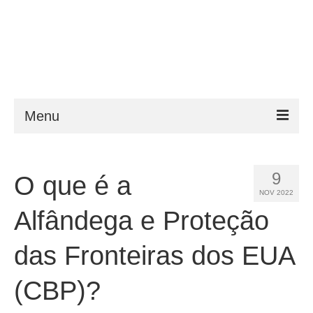
Menu
ESTA
9
O que é a
Requisitos
NOV 2022
FAQ
Alfândega e Proteção
VWP
das Fronteiras dos EUA
Ajuda
(CBP)?
Notícias