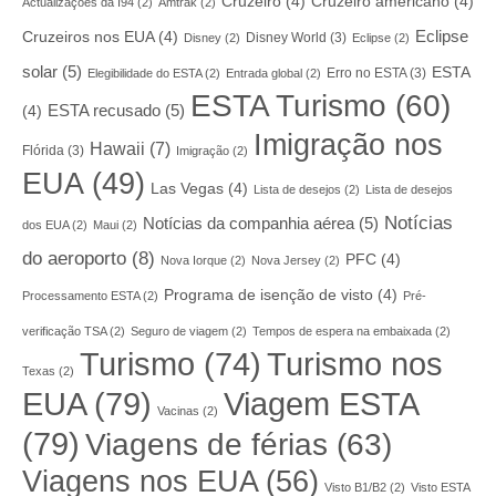
Cruzeiro
(4)
Cruzeiro americano
(4)
Actualizações da I94
(2)
Amtrak
(2)
Eclipse
Cruzeiros nos EUA
(4)
Disney World
(3)
Disney
(2)
Eclipse
(2)
solar
(5)
ESTA
Erro no ESTA
(3)
Elegibilidade do ESTA
(2)
Entrada global
(2)
ESTA Turismo
(60)
ESTA recusado
(5)
(4)
Imigração nos
Hawaii
(7)
Flórida
(3)
Imigração
(2)
EUA
(49)
Las Vegas
(4)
Lista de desejos
(2)
Lista de desejos
Notícias
Notícias da companhia aérea
(5)
dos EUA
(2)
Maui
(2)
do aeroporto
(8)
PFC
(4)
Nova Iorque
(2)
Nova Jersey
(2)
Programa de isenção de visto
(4)
Processamento ESTA
(2)
Pré-
verificação TSA
(2)
Seguro de viagem
(2)
Tempos de espera na embaixada
(2)
Turismo nos
Turismo
(74)
Texas
(2)
EUA
(79)
Viagem ESTA
Vacinas
(2)
(79)
Viagens de férias
(63)
Viagens nos EUA
(56)
Visto B1/B2
(2)
Visto ESTA