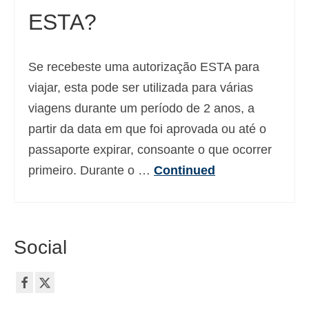
ESTA?
Deutsch
(
Alemão
)
Ελληνικά
(
Grego
)
Se recebeste uma autorização ESTA para
עברית
(
Hebraico
)
viajar, esta pode ser utilizada para várias
Magyar
(
Húngaro
)
viagens durante um período de 2 anos, a
partir da data em que foi aprovada ou até o
Italiano
passaporte expirar, consoante o que ocorrer
日本語
(
Japonês
)
primeiro. Durante o …
Continued
한국어
(
Coreano
)
Norsk bokmål
(
Norueguês
)
Social
Polski
(
Polonês
)
Slovenčina
(
Eslavo
)
Slovenščina
(
Esloveno
)