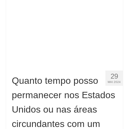
Contacto
Aplicar
Português
Hrvatski
(
Croata
)
Čeština
(
Tcheco
)
Dansk
(
Dinamarquês
)
29
Nederlands
(
Holandês
)
Quanto tempo posso
MAI 2024
English
(
Inglês
)
permanecer nos Estados
Eesti
(
Estoniano
)
Unidos ou nas áreas
Suomi
(
Finlandês
)
circundantes com um
Français
(
Francês
)