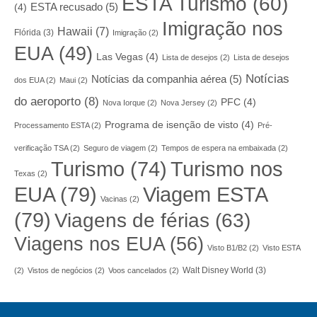
ESTA Turismo
(60)
ESTA recusado
(5)
(4)
Imigração nos
Hawaii
(7)
Flórida
(3)
Imigração
(2)
EUA
(49)
Las Vegas
(4)
Lista de desejos
(2)
Lista de desejos
Notícias
Notícias da companhia aérea
(5)
dos EUA
(2)
Maui
(2)
do aeroporto
(8)
PFC
(4)
Nova Iorque
(2)
Nova Jersey
(2)
Programa de isenção de visto
(4)
Processamento ESTA
(2)
Pré-
verificação TSA
(2)
Seguro de viagem
(2)
Tempos de espera na embaixada
(2)
Turismo nos
Turismo
(74)
Texas
(2)
EUA
(79)
Viagem ESTA
Vacinas
(2)
(79)
Viagens de férias
(63)
Viagens nos EUA
(56)
Visto B1/B2
(2)
Visto ESTA
Walt Disney World
(3)
(2)
Vistos de negócios
(2)
Voos cancelados
(2)