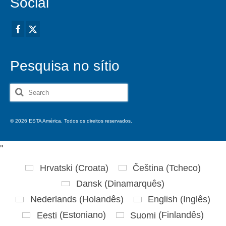
Social
Pesquisa no sítio
Search
for:
© 2026 ESTA América. Todos os direitos reservados.
'
'
Hrvatski
(
Croata
)
Čeština
(
Tcheco
)
Dansk
(
Dinamarquês
)
Nederlands
(
Holandês
)
English
(
Inglês
)
Eesti
(
Estoniano
)
Suomi
(
Finlandês
)