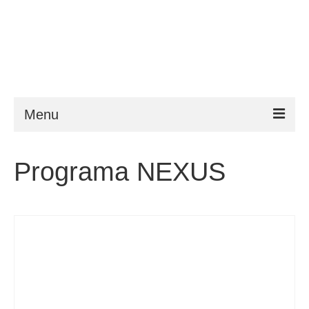
Menu
ESTA
Programa NEXUS
Requisitos
FAQ
VWP
Ajuda
Notícias