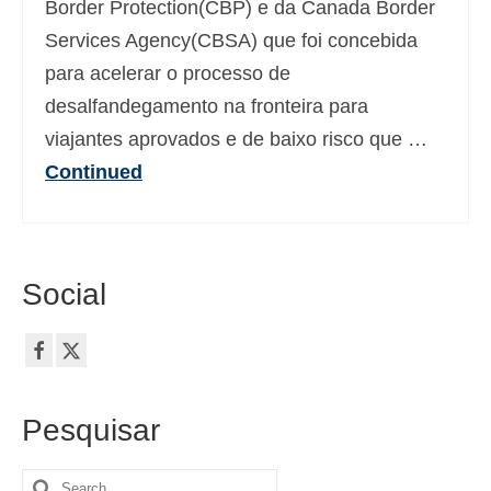
Border Protection(CBP) e da Canada Border
Deutsch
(
Alemão
)
Services Agency(CBSA) que foi concebida
Ελληνικά
(
Grego
)
para acelerar o processo de
desalfandegamento na fronteira para
עברית
(
Hebraico
)
viajantes aprovados e de baixo risco que …
Magyar
(
Húngaro
)
Continued
Italiano
日本語
(
Japonês
)
Social
한국어
(
Coreano
)
Norsk bokmål
(
Norueguês
)
Polski
(
Polonês
)
Pesquisar
Slovenčina
(
Eslavo
)
Slovenščina
(
Esloveno
)
Search