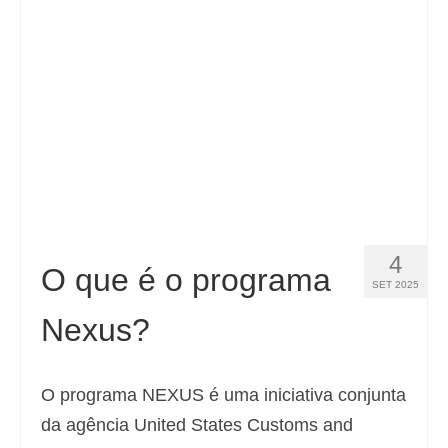
Contacto
Aplicar
Português
Hrvatski
(
Croata
)
Čeština
(
Tcheco
)
Dansk
(
Dinamarquês
)
4
Nederlands
(
Holandês
)
O que é o programa
SET 2025
English
(
Inglês
)
Nexus?
Eesti
(
Estoniano
)
Suomi
(
Finlandês
)
O programa NEXUS é uma iniciativa conjunta
da agência United States Customs and
Français
(
Francês
)