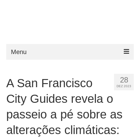
Menu
ESTA
28
A San Francisco
Requisitos
DEZ 2023
FAQ
City Guides revela o
VWP
passeio a pé sobre as
Ajuda
alterações climáticas:
Notícias