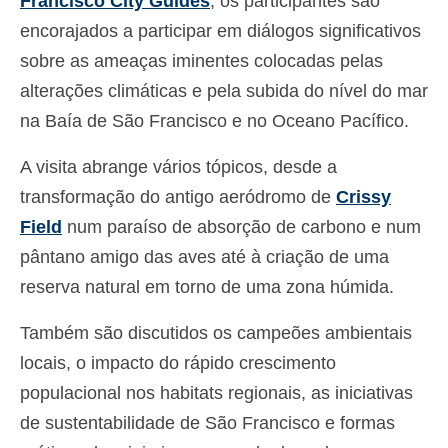
Francisco City Guides
, os participantes são
Español
(
Espanhol
)
encorajados a participar em diálogos significativos
sobre as ameaças iminentes colocadas pelas
Svenska
(
Sueco
)
alterações climáticas e pela subida do nível do mar
na Baía de São Francisco e no Oceano Pacífico.
A visita abrange vários tópicos, desde a
transformação do antigo aeródromo de
Crissy
Field
num paraíso de absorção de carbono e num
pântano amigo das aves até à criação de uma
reserva natural em torno de uma zona húmida.
Também são discutidos os campeões ambientais
locais, o impacto do rápido crescimento
populacional nos habitats regionais, as iniciativas
de sustentabilidade de São Francisco e formas