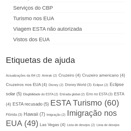
Serviços do CBP
Turismo nos EUA
Viagem ESTA não autorizada
Vistos dos EUA
Etiquetas de ajuda
Cruzeiro
(4)
Cruzeiro americano
(4)
Actualizações da I94
(2)
Amtrak
(2)
Eclipse
Cruzeiros nos EUA
(4)
Disney World
(3)
Disney
(2)
Eclipse
(2)
solar
(5)
ESTA
Erro no ESTA
(3)
Elegibilidade do ESTA
(2)
Entrada global
(2)
ESTA Turismo
(60)
ESTA recusado
(5)
(4)
Imigração nos
Hawaii
(7)
Flórida
(3)
Imigração
(2)
EUA
(49)
Las Vegas
(4)
Lista de desejos
(2)
Lista de desejos