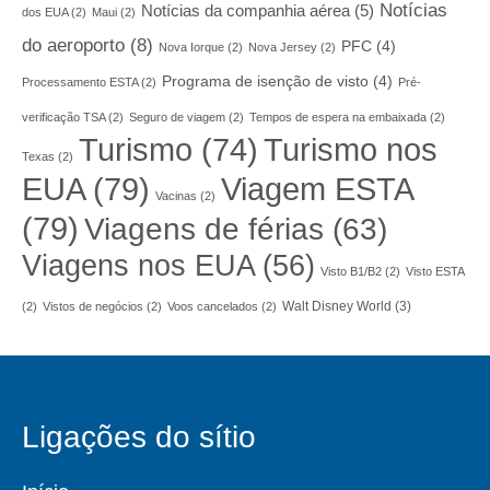
Notícias
Notícias da companhia aérea
(5)
dos EUA
(2)
Maui
(2)
do aeroporto
(8)
PFC
(4)
Nova Iorque
(2)
Nova Jersey
(2)
Programa de isenção de visto
(4)
Processamento ESTA
(2)
Pré-
verificação TSA
(2)
Seguro de viagem
(2)
Tempos de espera na embaixada
(2)
Turismo nos
Turismo
(74)
Texas
(2)
EUA
(79)
Viagem ESTA
Vacinas
(2)
(79)
Viagens de férias
(63)
Viagens nos EUA
(56)
Visto B1/B2
(2)
Visto ESTA
Walt Disney World
(3)
(2)
Vistos de negócios
(2)
Voos cancelados
(2)
Ligações do sítio