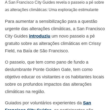
A San Francisco City Guides revela o passeio a pé sobre
Deutsch
(
Alemão
)
as alterações climáticas: Uma exploração estimulante
Ελληνικά
(
Grego
)
Para aumentar a sensibilização para a questão
עברית
(
Hebraico
)
urgente das alterações climáticas, a San Francisco
City Guides
introduziu
um novo passeio a pé
Magyar
(
Húngaro
)
gratuito sobre as alterações climáticas em Crissy
Italiano
Field, na Baía de São Francisco.
日本語
(
Japonês
)
O passeio, que tem como pano de fundo a
한국어
(
Coreano
)
deslumbrante Ponte Golden Gate, tem como
Norsk bokmål
(
Norueguês
)
objetivo educar os visitantes e os habitantes locais
sobre os profundos impactos das alterações
Polski
(
Polonês
)
climáticas na região.
Slovenčina
(
Eslavo
)
Guiados por voluntários experientes da
San
Slovenščina
(
Esloveno
)