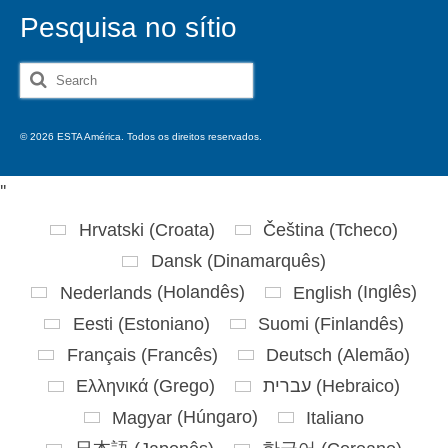
Pesquisa no sítio
Search
for:
© 2026 ESTA América. Todos os direitos reservados.
'
'
Hrvatski
(
Croata
)
Čeština
(
Tcheco
)
Dansk
(
Dinamarquês
)
Nederlands
(
Holandês
)
English
(
Inglês
)
Eesti
(
Estoniano
)
Suomi
(
Finlandês
)
Français
(
Francês
)
Deutsch
(
Alemão
)
Ελληνικά
(
Grego
)
עברית
(
Hebraico
)
Magyar
(
Húngaro
)
Italiano